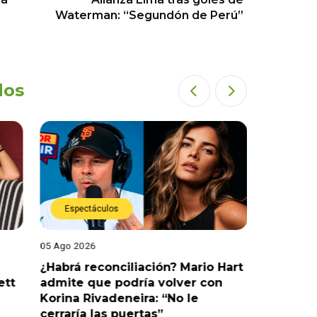
Waterman: “Segundón de Perú”
dos
Espectáculos
Espect
05 Ago 2026
04 Ago 202
Hart
Naldy Saldaña cuenta el drama
¡Ampay! 
que vivió en La Bella Luz tras
Marcelo 
denuncia al director musical: “No
en Barr
me parece justo”