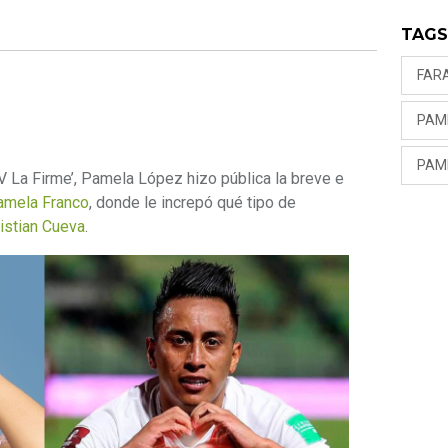
TAG
FAR
PAM
PAM
V La Firme’, Pamela López hizo pública la breve e
amela Franco
, donde le increpó qué tipo de
istian Cueva
.