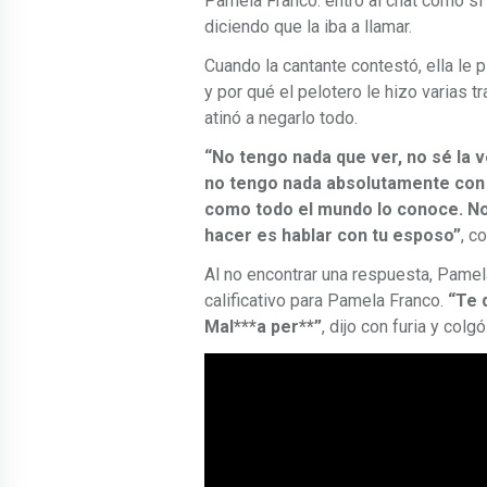
Pamela Franco: entró al chat como si
diciendo que la iba a llamar.
Cuando la cantante contestó, ella le
y por qué el pelotero le hizo varias 
atinó a negarlo todo.
“No tengo nada que ver, no sé la 
no tengo nada absolutamente con é
como todo el mundo lo conoce. No
hacer es hablar con tu esposo”
, c
Al no encontrar una respuesta, Pame
calificativo para Pamela Franco.
“Te d
Mal***a per**”
, dijo con furia y colgó