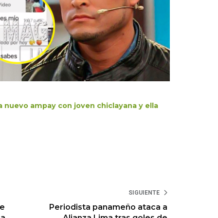
 nuevo ampay con joven chiclayana y ella
SIGUIENTE
de
Periodista panameño ataca a
za
Alianza Lima tras goles de