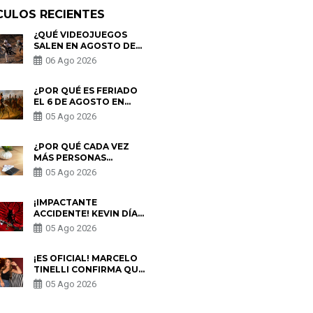
CULOS RECIENTES
¿QUÉ VIDEOJUEGOS
SALEN EN AGOSTO DE
2026? ESTOS SON LOS
06 Ago 2026
ESTRENOS MÁS
ESPERADOS
¿POR QUÉ ES FERIADO
EL 6 DE AGOSTO EN
PERÚ? ESTA ES LA
05 Ago 2026
HISTORIA
¿POR QUÉ CADA VEZ
MÁS PERSONAS
UTILIZAN UNA VPN
05 Ago 2026
PARA PROTEGER SU
PRIVACIDAD?
¡IMPACTANTE
ACCIDENTE! KEVIN DÍAZ
CAE DESDE OCHO
05 Ago 2026
METROS EN “ESTO ES
GUERRA” Y GENERA
PREOCUPACIÓN
¡ES OFICIAL! MARCELO
TINELLI CONFIRMA QUE
REGRESÓ CON MILETT
05 Ago 2026
FIGUEROA: “EL AMOR
PUDO MÁS”