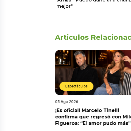
mejor”
Articulos Relaciona
Espectáculos
05 Ago 2026
celo Tinelli
¿Habrá reconciliación? Mario 
egresó con Milett
admite que podría volver con
 amor pudo más”
Korina Rivadeneira: “No le
cerraría las puertas”