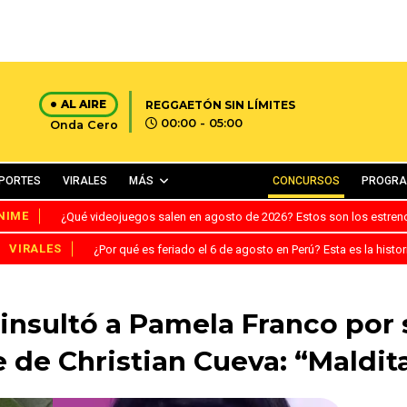
AL AIRE
REGGAETÓN SIN LÍMITES
00:00 - 05:00
Onda Cero
PORTES
VIRALES
MÁS
CONCURSOS
PROGR
NIME
¿Qué videojuegos salen en agosto de 2026? Estos son los estre
VIRALES
¿Por qué es feriado el 6 de agosto en Perú? Esta es la histor
nsultó a Pamela Franco por 
 de Christian Cueva: “Maldita