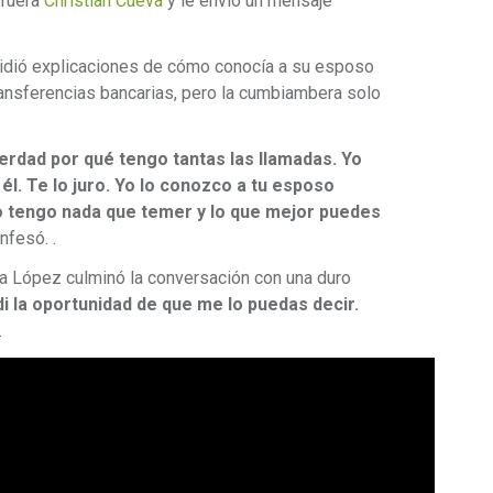
 fuera
Christian Cueva
y le envió un mensaje
 pidió explicaciones de cómo conocía a su esposo
transferencias bancarias, pero la cumbiambera solo
verdad por qué tengo tantas las llamadas. Yo
l. Te lo juro. Yo lo conozco a tu esposo
 tengo nada que temer y lo que mejor puedes
onfesó. .
la López culminó la conversación con una duro
i la oportunidad de que me lo puedas decir.
.