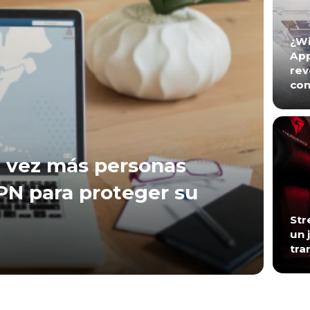
¿Wi
App
rev
con
 vez más personas
VPN para proteger su
Str
un 
tra