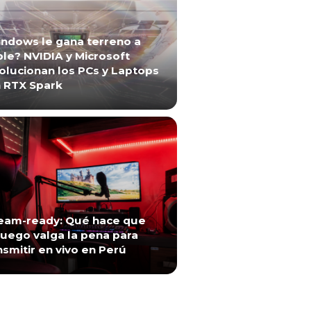
ndows le gana terreno a
le? NVIDIA y Microsoft
olucionan los PCs y Laptops
 RTX Spark
eam-ready: Qué hace que
juego valga la pena para
nsmitir en vivo en Perú