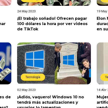
24 May 2023
19 May
¡El trabajo soñado! Ofrecen pagar
Elon 
nar
100 dólares la hora por ver videos
durac
de TikTok
en su
Tecnología
T
02 May 2023
14 Abr
nes de
¡Adiós, vaquero! Windows 10 no
Mujer
tendrá más actualizaciones y
artif
ero?
usuarios lo lamentan
vende