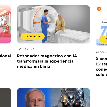
Tecnología
T
12 Dic 2025
23 Oct
sional
Resonador magnético con IA
Xiao
transformará la experiencia
15: r
médica en Lima
conec
solo 