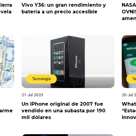
ierra
Vivo Y36: un gran rendimiento y
NASA 
evela
batería a un precio accesible
OVNIS
amen
Tecnología
T
21 Jul 2023
20 Jul 
Un iPhone original de 2007 fue
What
rarme
vendido en una subasta por 190
“Est
mil dólares
innov