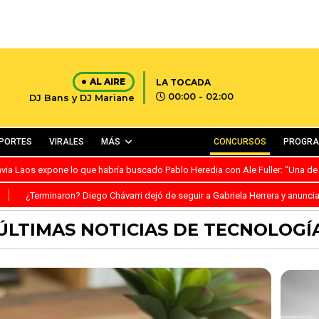
AL AIRE
LA TOCADA
00:00 - 02:00
DJ Bans y DJ Mariane
PORTES
VIRALES
MÁS
CONCURSOS
PROGR
avia Laos expone lo que habría buscado Pablo Heredia con Ale Fuller: “Una de
S
¿Terminaron? Diego Chávarri dejó de seguir a Gabriela Herrera y anunci
ÚLTIMAS NOTICIAS DE TECNOLOGÍ