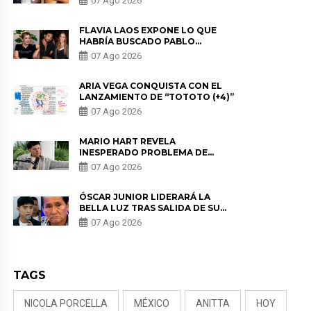
07 Ago 2026
DE PÓDCAST
FLAVIA LAOS EXPONE LO QUE
HABRÍA BUSCADO PABLO
HEREDIA CON ALE FULLER: “UNA
07 Ago 2026
DE LAS PARTES QUERÍA EL
REMEMBER”
ARIA VEGA CONQUISTA CON EL
LANZAMIENTO DE “TOTOTO (+4)”
07 Ago 2026
MARIO HART REVELA
INESPERADO PROBLEMA DE
SALUD ANTES DE SEPARARSE DE
07 Ago 2026
KORINA: “ME ENCONTRARON UN
TUMOR”
ÓSCAR JUNIOR LIDERARÁ LA
BELLA LUZ TRAS SALIDA DE SU
PADRE POR POLÉMICA CON
07 Ago 2026
NALDY SALDAÑA
TAGS
NICOLA PORCELLA
MÉXICO
ANITTA
HOY