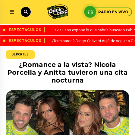
RADIO EN VIVO
ESPECTÁCULOS
Flavia Laos expone lo que habría buscado Pablo 
ESPECTÁCULOS
¿Terminaron? Diego Chávarri dejó de seguir a Ga
DEPORTES
¿Romance a la vista? Nicola
Porcella y Anitta tuvieron una cita
nocturna