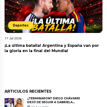
Deportes
17 Jul 2026
¡La última batalla! Argentina y España van por
la gloria en la final del Mundial
ARTICULOS RECIENTES
¿TERMINARON? DIEGO CHÁVARRI
DEJÓ DE SEGUIR A GABRIELA
HERRERA Y ANUNCIA SU SALIDA