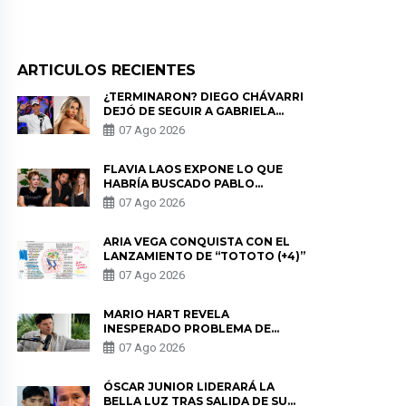
ARTICULOS RECIENTES
¿TERMINARON? DIEGO CHÁVARRI
DEJÓ DE SEGUIR A GABRIELA
HERRERA Y ANUNCIA SU SALIDA
07 Ago 2026
DE PÓDCAST
FLAVIA LAOS EXPONE LO QUE
HABRÍA BUSCADO PABLO
HEREDIA CON ALE FULLER: “UNA
07 Ago 2026
DE LAS PARTES QUERÍA EL
REMEMBER”
ARIA VEGA CONQUISTA CON EL
LANZAMIENTO DE “TOTOTO (+4)”
07 Ago 2026
MARIO HART REVELA
INESPERADO PROBLEMA DE
SALUD ANTES DE SEPARARSE DE
07 Ago 2026
KORINA: “ME ENCONTRARON UN
TUMOR”
ÓSCAR JUNIOR LIDERARÁ LA
BELLA LUZ TRAS SALIDA DE SU