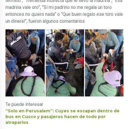
termino”, “Tremenda indirecta que le llevo la madrina”, “Esa
madrina vale oro”, “Si mi padrino no me regala un toro
entonces no quiero nada” o “Que buen regalo ese toro vale
un dineral”, fueron algunos comentarios.
Te puede interesar
“Solo en Perusalem”: Cuyes se escapan dentro de
bus en Cusco y pasajeros hacen de todo por
atraparlos