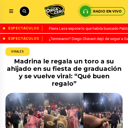
RADIO EN VIVO
ESPECTÁCULOS
Flavia Laos expone lo que habría buscado Pablo 
ESPECTÁCULOS
¿Terminaron? Diego Chávarri dejó de seguir a Ga
VIRALES
Madrina le regala un toro a su
ahijado en su fiesta de graduación
y se vuelve viral: “Qué buen
regalo”