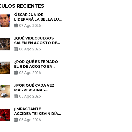
CULOS RECIENTES
ÓSCAR JUNIOR
LIDERARÁ LA BELLA LUZ
TRAS SALIDA DE SU
07 Ago 2026
PADRE POR POLÉMICA
CON NALDY SALDAÑA
¿QUÉ VIDEOJUEGOS
SALEN EN AGOSTO DE
2026? ESTOS SON LOS
06 Ago 2026
ESTRENOS MÁS
ESPERADOS
¿POR QUÉ ES FERIADO
EL 6 DE AGOSTO EN
PERÚ? ESTA ES LA
05 Ago 2026
HISTORIA
¿POR QUÉ CADA VEZ
MÁS PERSONAS
UTILIZAN UNA VPN
05 Ago 2026
PARA PROTEGER SU
PRIVACIDAD?
¡IMPACTANTE
ACCIDENTE! KEVIN DÍAZ
CAE DESDE OCHO
05 Ago 2026
METROS EN “ESTO ES
GUERRA” Y GENERA