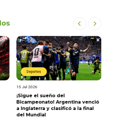
dos
Deportes
Deport
15 Jul 2026
14 Jul 2026
¡Sigue el sueño del
¡Sueña c
Bicampeonato! Argentina venció
venció 2-
a Inglaterra y clasificó a la final
la final 
del Mundial