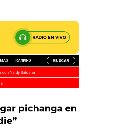
RADIO EN VIVO
BUSCAR
AMAS
RANKING
ca con Naldy Saldaña
ia
jugar pichanga en
die”