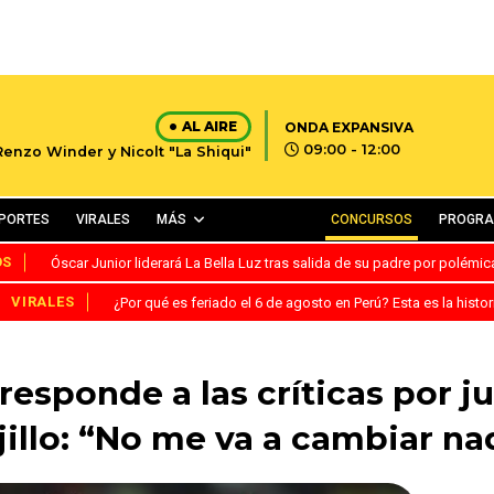
AL AIRE
ONDA EXPANSIVA
09:00 - 12:00
Renzo Winder y Nicolt "La Shiqui"
PORTES
VIRALES
MÁS
CONCURSOS
PROGR
OS
Óscar Junior liderará La Bella Luz tras salida de su padre por polémi
VIRALES
¿Por qué es feriado el 6 de agosto en Perú? Esta es la histor
responde a las críticas por 
jillo: “No me va a cambiar na