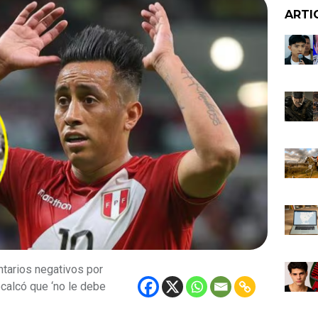
ARTI
ntarios negativos por
ecalcó que ‘no le debe