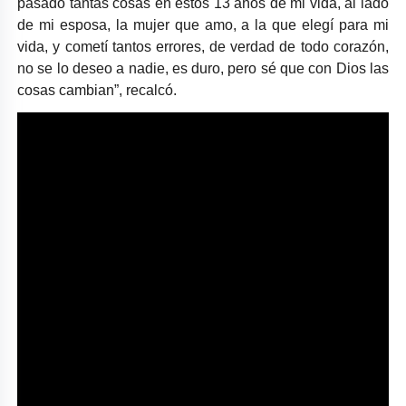
pasado tantas cosas en estos 13 años de mi vida, al lado
de mi esposa, la mujer que amo, a la que elegí para mi
vida, y cometí tantos errores, de verdad de todo corazón,
no se lo deseo a nadie, es duro, pero sé que con Dios las
cosas cambian
”, recalcó.