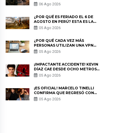
LOS ESTRENOS MÁS ESPERADOS
06 Ago 2026
¿POR QUÉ ES FERIADO EL 6 DE
AGOSTO EN PERÚ? ESTA ES LA
HISTORIA
05 Ago 2026
¿POR QUÉ CADA VEZ MÁS
PERSONAS UTILIZAN UNA VPN
PARA PROTEGER SU
05 Ago 2026
PRIVACIDAD?
¡IMPACTANTE ACCIDENTE! KEVIN
DÍAZ CAE DESDE OCHO METROS
EN “ESTO ES GUERRA” Y GENERA
05 Ago 2026
PREOCUPACIÓN
¡ES OFICIAL! MARCELO TINELLI
CONFIRMA QUE REGRESÓ CON
MILETT FIGUEROA: “EL AMOR
05 Ago 2026
PUDO MÁS”