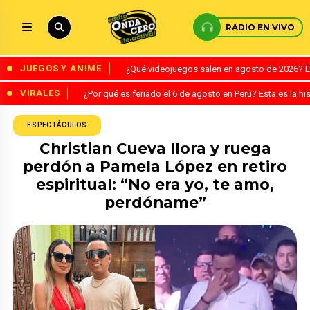
RADIO EN VIVO
JUEGOS Y ANIME
¿Qué videojuegos salen en agosto de 2026? 
VIRALES
¿Por qué es feriado el 6 de agosto en Perú? Esta es la his
ESPECTÁCULOS
Christian Cueva llora y ruega
perdón a Pamela López en retiro
espiritual: “No era yo, te amo,
perdóname”