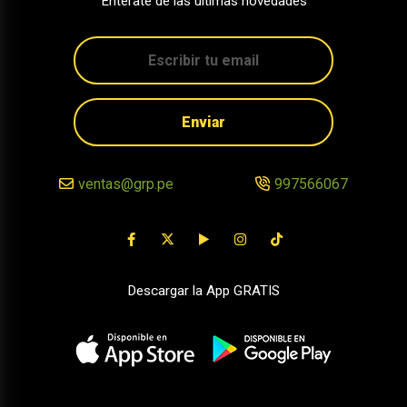
Entérate de las últimas novedades
Enviar
ventas@grp.pe
997566067
Descargar la App GRATIS