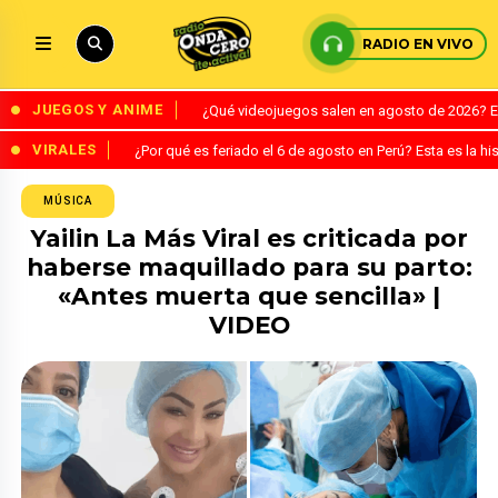
RADIO EN VIVO
JUEGOS Y ANIME
¿Qué videojuegos salen en agosto de 2026? 
VIRALES
¿Por qué es feriado el 6 de agosto en Perú? Esta es la his
MÚSICA
Yailin La Más Viral es criticada por
haberse maquillado para su parto:
«Antes muerta que sencilla» |
VIDEO