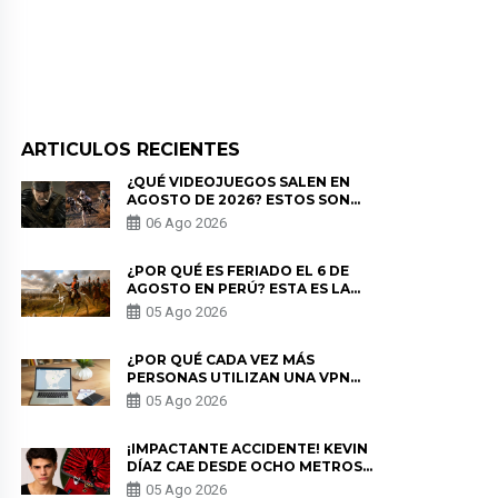
ARTICULOS RECIENTES
¿QUÉ VIDEOJUEGOS SALEN EN
AGOSTO DE 2026? ESTOS SON
LOS ESTRENOS MÁS ESPERADOS
06 Ago 2026
¿POR QUÉ ES FERIADO EL 6 DE
AGOSTO EN PERÚ? ESTA ES LA
HISTORIA
05 Ago 2026
¿POR QUÉ CADA VEZ MÁS
PERSONAS UTILIZAN UNA VPN
PARA PROTEGER SU
05 Ago 2026
PRIVACIDAD?
¡IMPACTANTE ACCIDENTE! KEVIN
DÍAZ CAE DESDE OCHO METROS
EN “ESTO ES GUERRA” Y GENERA
05 Ago 2026