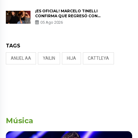
PREOCUPACIÓN
¡ES OFICIAL! MARCELO TINELLI
CONFIRMA QUE REGRESÓ CON
MILETT FIGUEROA: “EL AMOR
05 Ago 2026
PUDO MÁS”
TAGS
ANUEL AA
YAILIN
HIJA
CATTLEYA
Música