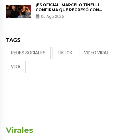
¡ES OFICIAL! MARCELO TINELLI
CONFIRMA QUE REGRESÓ CON
MILETT FIGUEROA: “EL AMOR
05 Ago 2026
PUDO MÁS”
TAGS
REDES SOCIALES
TIKTOK
VIDEO VIRAL
VIRA
Virales