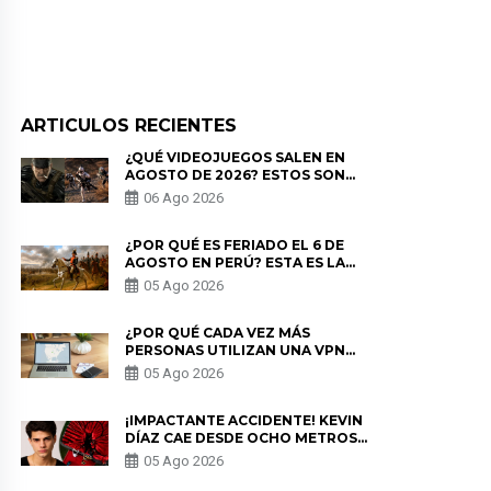
ARTICULOS RECIENTES
¿QUÉ VIDEOJUEGOS SALEN EN
AGOSTO DE 2026? ESTOS SON
LOS ESTRENOS MÁS ESPERADOS
06 Ago 2026
¿POR QUÉ ES FERIADO EL 6 DE
AGOSTO EN PERÚ? ESTA ES LA
HISTORIA
05 Ago 2026
¿POR QUÉ CADA VEZ MÁS
PERSONAS UTILIZAN UNA VPN
PARA PROTEGER SU
05 Ago 2026
PRIVACIDAD?
¡IMPACTANTE ACCIDENTE! KEVIN
DÍAZ CAE DESDE OCHO METROS
EN “ESTO ES GUERRA” Y GENERA
05 Ago 2026
PREOCUPACIÓN