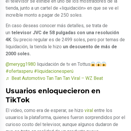
el televisor se exhibe en uno de los mostradores de la
tienda, junto a un cartel de «liquidación» en que se ve el
increíble monto a pagar de 250 soles.
En caso deseas conocer más detalles, se trata de
un
televisor JVC de 58 pulgadas con una resolución
4K
. Su precio regular es de 2499 soles, pero por temas de
liquidación, la tienda le hizo
un descuento de más de
2000 soles.
@merygg1980
liquidación de tv en Tottus
#ofertasperu
#liquidacionesperú
♬ Beat Automotivo Tan Tan Tan Viral – WZ Beat
Usuarios enloquecieron en
TikTok
El video, como era de esperar, se hizo
viral
entre los
usuarios la plataforma, quienes fueron sorprendidos por el
curioso costo del televisor, aunque algunos dudaron de