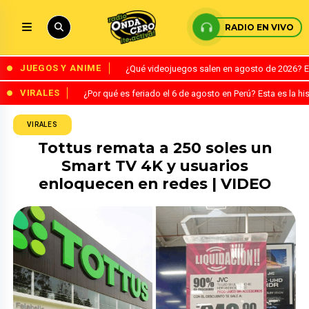
RADIO EN VIVO
JUEGOS Y ANIME
¿Qué videojuegos salen en agosto de 2026? 
VIRALES
¿Por qué es feriado el 6 de agosto en Perú? Esta es la his
VIRALES
Tottus remata a 250 soles un
Smart TV 4K y usuarios
enloquecen en redes | VIDEO