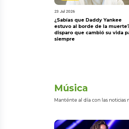
23 Jul 2026
ia su nuevo álbum
¿Sabías que Daddy Yankee
nto de sentir
estuvo al borde de la muerte?
 la fecha de
disparo que cambió su vida p
siempre
Música
Manténte al día con las noticias