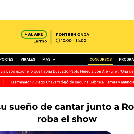
AL AIRE
PONTE EN ONDA
10:00 - 14:00
Lermo
PORTES
VIRALES
MÁS
CONCURSOS
PROGR
avia Laos expone lo que habría buscado Pablo Heredia con Ale Fuller: “Una de
S
¿Terminaron? Diego Chávarri dejó de seguir a Gabriela Herrera y anunci
su sueño de cantar junto a R
roba el show