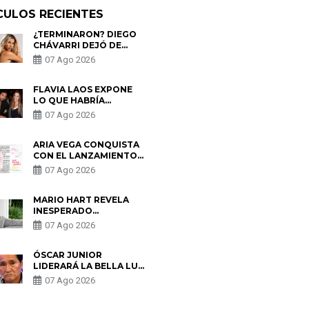
CULOS RECIENTES
¿TERMINARON? DIEGO
CHÁVARRI DEJÓ DE
SEGUIR A GABRIELA
07 Ago 2026
HERRERA Y ANUNCIA SU
SALIDA DE PÓDCAST
FLAVIA LAOS EXPONE
LO QUE HABRÍA
BUSCADO PABLO
07 Ago 2026
HEREDIA CON ALE
FULLER: “UNA DE LAS
PARTES QUERÍA EL
ARIA VEGA CONQUISTA
REMEMBER”
CON EL LANZAMIENTO
DE “TOTOTO (+4)”
07 Ago 2026
MARIO HART REVELA
INESPERADO
PROBLEMA DE SALUD
07 Ago 2026
ANTES DE SEPARARSE
DE KORINA: “ME
ENCONTRARON UN
ÓSCAR JUNIOR
TUMOR”
LIDERARÁ LA BELLA LUZ
TRAS SALIDA DE SU
07 Ago 2026
PADRE POR POLÉMICA
CON NALDY SALDAÑA