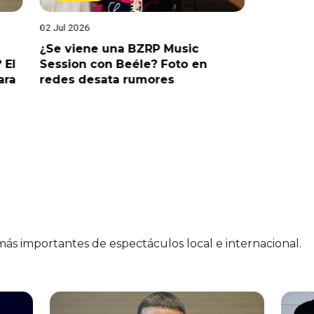
02 Jul 2026
19 Jun 202
¿Se viene una BZRP Music
Renzo Wi
 El
Session con Beéle? Foto en
romance
ara
redes desata rumores
“Tic Tac
 más importantes de espectáculos local e internacional.