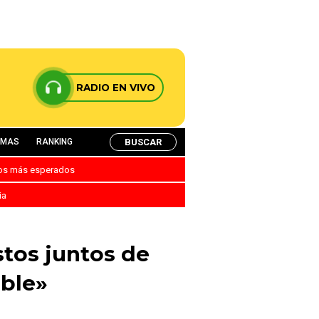
RADIO EN VIVO
BUSCAR
AMAS
RANKING
nos más esperados
ia
stos juntos de
able»