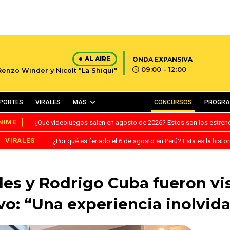
AL AIRE
ONDA EXPANSIVA
09:00 - 12:00
Renzo Winder y Nicolt "La Shiqui"
PORTES
VIRALES
MÁS
CONCURSOS
PROGR
NIME
¿Qué videojuegos salen en agosto de 2026? Estos son los estre
VIRALES
¿Por qué es feriado el 6 de agosto en Perú? Esta es la histor
es y Rodrigo Cuba fueron vi
o: “Una experiencia inolvid