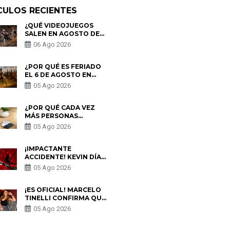
CULOS RECIENTES
¿QUÉ VIDEOJUEGOS
SALEN EN AGOSTO DE
2026? ESTOS SON LOS
06 Ago 2026
ESTRENOS MÁS
ESPERADOS
¿POR QUÉ ES FERIADO
EL 6 DE AGOSTO EN
PERÚ? ESTA ES LA
05 Ago 2026
HISTORIA
¿POR QUÉ CADA VEZ
MÁS PERSONAS
UTILIZAN UNA VPN
05 Ago 2026
PARA PROTEGER SU
PRIVACIDAD?
¡IMPACTANTE
ACCIDENTE! KEVIN DÍAZ
CAE DESDE OCHO
05 Ago 2026
METROS EN “ESTO ES
GUERRA” Y GENERA
PREOCUPACIÓN
¡ES OFICIAL! MARCELO
TINELLI CONFIRMA QUE
REGRESÓ CON MILETT
05 Ago 2026
FIGUEROA: “EL AMOR
PUDO MÁS”