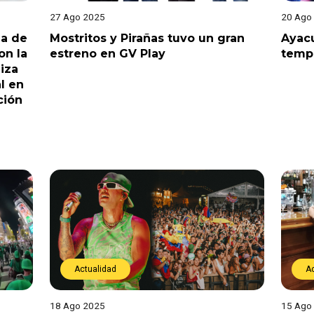
27 Ago 2025
20 Ago
na de
Mostritos y Pirañas tuvo un gran
Ayacu
on la
estreno en GV Play
temp
iza
l en
ción
Actualidad
A
18 Ago 2025
15 Ago