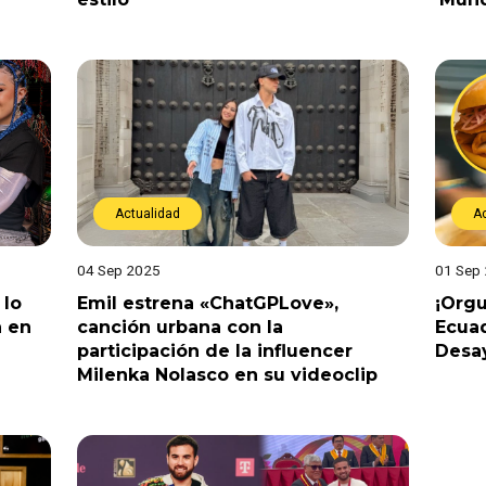
Actualidad
A
04 Sep 2025
01 Sep
 lo
Emil estrena «ChatGPLove»,
¡Orgu
a en
canción urbana con la
Ecuad
participación de la influencer
Desay
Milenka Nolasco en su videoclip