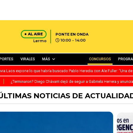
AL AIRE
PONTE EN ONDA
10:00 - 14:00
Lermo
PORTES
VIRALES
MÁS
CONCURSOS
PROGR
avia Laos expone lo que habría buscado Pablo Heredia con Ale Fuller: “Una de
S
¿Terminaron? Diego Chávarri dejó de seguir a Gabriela Herrera y anunci
ÚLTIMAS NOTICIAS DE ACTUALIDA