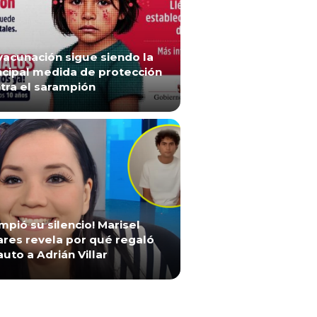
vacunación sigue siendo la
ncipal medida de protección
tra el sarampión
mpió su silencio! Marisel
ares revela por qué regaló
auto a Adrián Villar