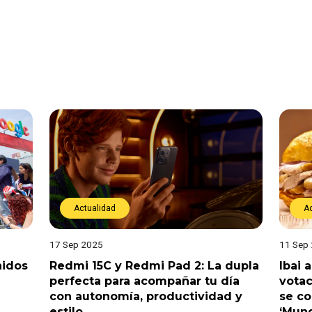
Actualidad
A
17 Sep 2025
11 Sep
nidos
Redmi 15C y Redmi Pad 2: La dupla
Ibai 
perfecta para acompañar tu día
votac
con autonomía, productividad y
se c
estilo
‘Mund