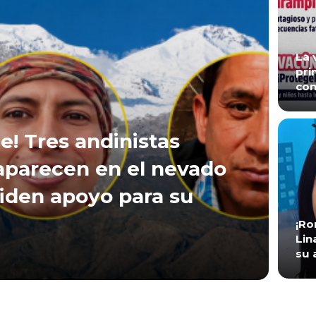
La 
pri
con
e! Tres andinistas
aparecen en el nevado
iden apoyo para su
¡Ro
Lin
su 