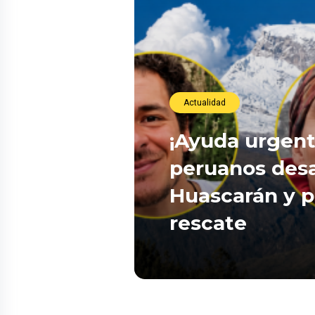
Actualidad
¡Ayuda urgent
peruanos des
Huascarán y p
rescate