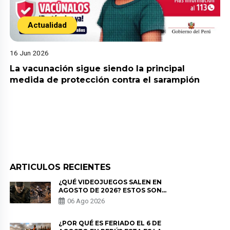
Actualidad
16 Jun 2026
La vacunación sigue siendo la principal
medida de protección contra el sarampión
ARTICULOS RECIENTES
¿QUÉ VIDEOJUEGOS SALEN EN
AGOSTO DE 2026? ESTOS SON
LOS ESTRENOS MÁS ESPERADOS
06 Ago 2026
¿POR QUÉ ES FERIADO EL 6 DE