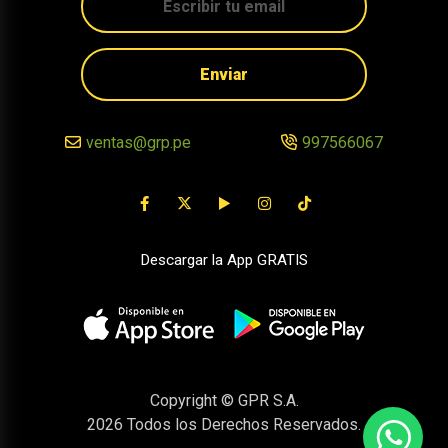
Enviar
ventas@grp.pe
997566067
Descargar la App GRATIS
Copyright © GPR S.A.
2026
Todos los Derechos Reservados.