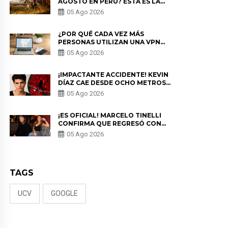
AGOSTO EN PERÚ? ESTA ES LA
HISTORIA
05 Ago 2026
¿POR QUÉ CADA VEZ MÁS
PERSONAS UTILIZAN UNA VPN
PARA PROTEGER SU
05 Ago 2026
PRIVACIDAD?
¡IMPACTANTE ACCIDENTE! KEVIN
DÍAZ CAE DESDE OCHO METROS
EN “ESTO ES GUERRA” Y GENERA
05 Ago 2026
PREOCUPACIÓN
¡ES OFICIAL! MARCELO TINELLI
CONFIRMA QUE REGRESÓ CON
MILETT FIGUEROA: “EL AMOR
05 Ago 2026
PUDO MÁS”
TAGS
UCV
GOOGLE