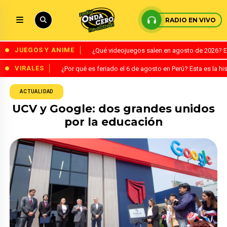
RADIO EN VIVO
JUEGOS Y ANIME
¿Qué videojuegos salen en agosto de 2026? 
VIRALES
¿Por qué es feriado el 6 de agosto en Perú? Esta es la his
ACTUALIDAD
UCV y Google: dos grandes unidos
por la educación