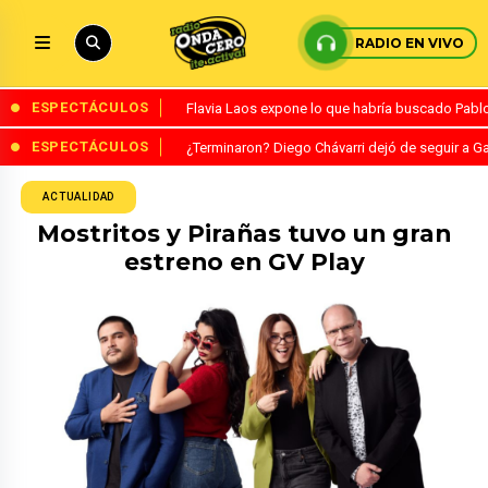
RADIO EN VIVO
ESPECTÁCULOS
Flavia Laos expone lo que habría buscado Pablo 
ESPECTÁCULOS
¿Terminaron? Diego Chávarri dejó de seguir a Ga
ACTUALIDAD
Mostritos y Pirañas tuvo un gran
estreno en GV Play