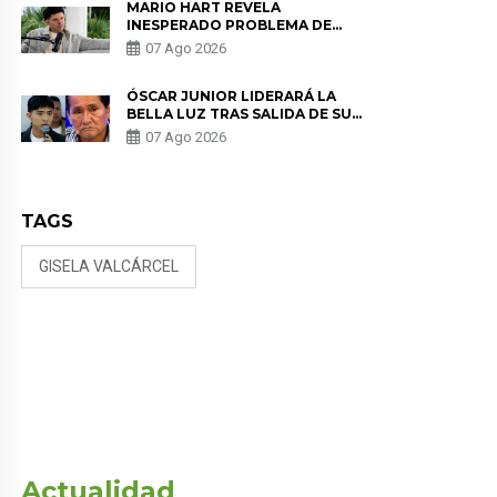
MARIO HART REVELA
INESPERADO PROBLEMA DE
SALUD ANTES DE SEPARARSE DE
07 Ago 2026
KORINA: “ME ENCONTRARON UN
TUMOR”
ÓSCAR JUNIOR LIDERARÁ LA
BELLA LUZ TRAS SALIDA DE SU
PADRE POR POLÉMICA CON
07 Ago 2026
NALDY SALDAÑA
TAGS
GISELA VALCÁRCEL
Actualidad