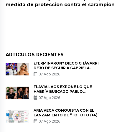
medida de protección contra el sarampión
ARTICULOS RECIENTES
¿TERMINARON? DIEGO CHÁVARRI
DEJÓ DE SEGUIR A GABRIELA
HERRERA Y ANUNCIA SU SALIDA
07 Ago 2026
DE PÓDCAST
FLAVIA LAOS EXPONE LO QUE
HABRÍA BUSCADO PABLO
HEREDIA CON ALE FULLER: “UNA
07 Ago 2026
DE LAS PARTES QUERÍA EL
REMEMBER”
ARIA VEGA CONQUISTA CON EL
LANZAMIENTO DE “TOTOTO (+4)”
07 Ago 2026