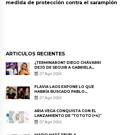
medida de protección contra el sarampión
ARTICULOS RECIENTES
¿TERMINARON? DIEGO CHÁVARRI
DEJÓ DE SEGUIR A GABRIELA
HERRERA Y ANUNCIA SU SALIDA
07 Ago 2026
DE PÓDCAST
FLAVIA LAOS EXPONE LO QUE
HABRÍA BUSCADO PABLO
HEREDIA CON ALE FULLER: “UNA
07 Ago 2026
DE LAS PARTES QUERÍA EL
REMEMBER”
ARIA VEGA CONQUISTA CON EL
LANZAMIENTO DE “TOTOTO (+4)”
07 Ago 2026
MARIO HART REVELA