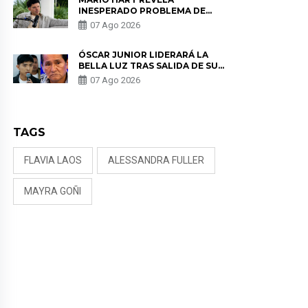
INESPERADO PROBLEMA DE
SALUD ANTES DE SEPARARSE DE
07 Ago 2026
KORINA: “ME ENCONTRARON UN
TUMOR”
ÓSCAR JUNIOR LIDERARÁ LA
BELLA LUZ TRAS SALIDA DE SU
PADRE POR POLÉMICA CON
07 Ago 2026
NALDY SALDAÑA
TAGS
FLAVIA LAOS
ALESSANDRA FULLER
MAYRA GOÑI