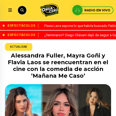
RADIO EN VIVO
ESPECTÁCULOS
Flavia Laos expone lo que habría buscado Pablo 
ESPECTÁCULOS
¿Terminaron? Diego Chávarri dejó de seguir a Ga
ACTUALIDAD
Alessandra Fuller, Mayra Goñi y
Flavia Laos se reencuentran en el
cine con la comedia de acción
‘Mañana Me Caso’