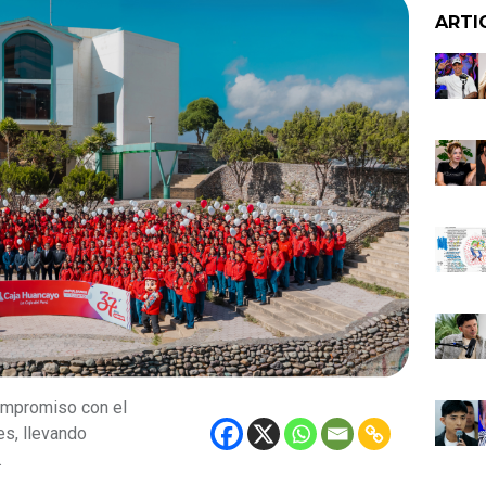
ARTI
ompromiso con el
s, llevando
.