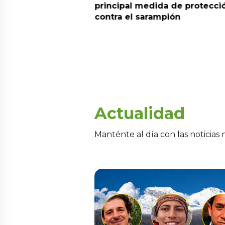
parecen en el
principal medida de protecci
rán y piden apoyo
contra el sarampión
e
Actualidad
Manténte al día con las noticias