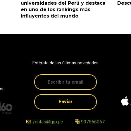
universidades del Perú y destaca
Descu
en uno de los rankings más
influyentes del mundo
Entérate de las últimas novedades
os
Enviar
ventas@grp.pe
997566067