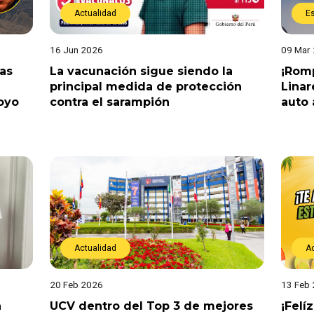
Actualidad
E
16 Jun 2026
09 Mar
tas
La vacunación sigue siendo la
¡Romp
principal medida de protección
Linar
oyo
contra el sarampión
auto 
Actualidad
A
20 Feb 2026
13 Feb
a
UCV dentro del Top 3 de mejores
¡Felí