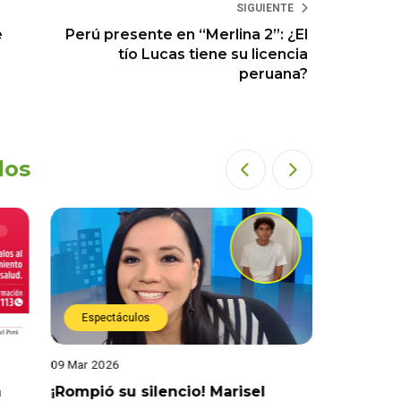
SIGUIENTE
e
Perú presente en “Merlina 2”: ¿El
tío Lucas tiene su licencia
peruana?
dos
Espectáculos
Actual
09 Mar 2026
04 Mar 202
a
¡Rompió su silencio! Marisel
¡No hay j