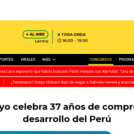
AL AIRE
A TODA ONDA
16:00 - 19:00
Lermo
PORTES
VIRALES
MÁS
CONCURSOS
PROGR
avia Laos expone lo que habría buscado Pablo Heredia con Ale Fuller: “Una de
S
¿Terminaron? Diego Chávarri dejó de seguir a Gabriela Herrera y anunci
yo celebra 37 años de compr
desarrollo del Perú