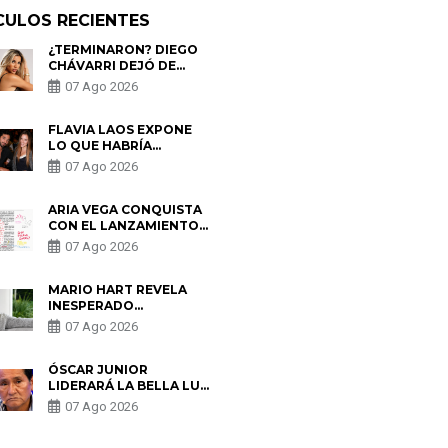
CULOS RECIENTES
¿TERMINARON? DIEGO
CHÁVARRI DEJÓ DE
SEGUIR A GABRIELA
07 Ago 2026
HERRERA Y ANUNCIA SU
SALIDA DE PÓDCAST
FLAVIA LAOS EXPONE
LO QUE HABRÍA
BUSCADO PABLO
07 Ago 2026
HEREDIA CON ALE
FULLER: “UNA DE LAS
PARTES QUERÍA EL
ARIA VEGA CONQUISTA
REMEMBER”
CON EL LANZAMIENTO
DE “TOTOTO (+4)”
07 Ago 2026
MARIO HART REVELA
INESPERADO
PROBLEMA DE SALUD
07 Ago 2026
ANTES DE SEPARARSE
DE KORINA: “ME
ENCONTRARON UN
ÓSCAR JUNIOR
TUMOR”
LIDERARÁ LA BELLA LUZ
TRAS SALIDA DE SU
07 Ago 2026
PADRE POR POLÉMICA
CON NALDY SALDAÑA