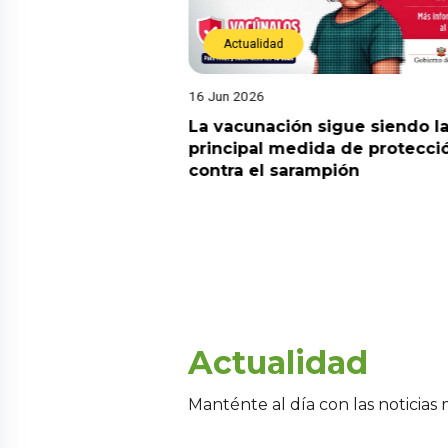
Actualidad
16 Jun 2026
! Tres andinistas
La vacunación sigue siendo l
parecen en el
principal medida de protecci
rán y piden apoyo
contra el sarampión
e
Actualidad
Manténte al día con las noticias