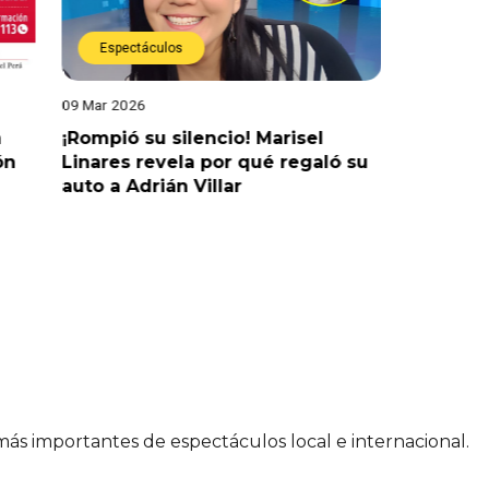
Espectáculos
Actual
09 Mar 2026
04 Mar 202
a
¡Rompió su silencio! Marisel
¡No hay j
ón
Linares revela por qué regaló su
retraso 
auto a Adrián Villar
 más importantes de espectáculos local e internacional.