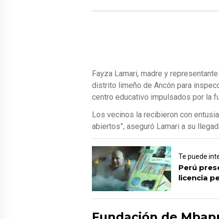
Fayza Lamari, madre y representante 
distrito limeño de Ancón para inspec
centro educativo impulsados por la f
Los vecinos la recibieron con entusi
abiertos”, aseguró Lamari a su llegad
Te puede int
Perú prese
licencia p
Fundación de Mbapp