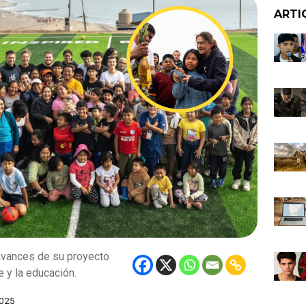
ARTI
vances de su proyecto
e y la educación.
025