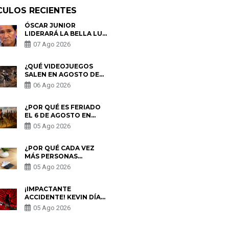
CULOS RECIENTES
ÓSCAR JUNIOR
LIDERARÁ LA BELLA LUZ
TRAS SALIDA DE SU
07 Ago 2026
PADRE POR POLÉMICA
CON NALDY SALDAÑA
¿QUÉ VIDEOJUEGOS
SALEN EN AGOSTO DE
2026? ESTOS SON LOS
06 Ago 2026
ESTRENOS MÁS
ESPERADOS
¿POR QUÉ ES FERIADO
EL 6 DE AGOSTO EN
PERÚ? ESTA ES LA
05 Ago 2026
HISTORIA
¿POR QUÉ CADA VEZ
MÁS PERSONAS
UTILIZAN UNA VPN
05 Ago 2026
PARA PROTEGER SU
PRIVACIDAD?
¡IMPACTANTE
ACCIDENTE! KEVIN DÍAZ
CAE DESDE OCHO
05 Ago 2026
METROS EN “ESTO ES
GUERRA” Y GENERA