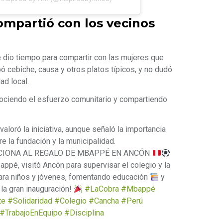
partió con los vecinos
 dio tiempo para compartir con las mujeres que
ó cebiche, causa y otros platos típicos, y no dudó
ad local.
onociendo el esfuerzo comunitario y compartiendo
aloró la iniciativa, aunque señaló la importancia
e la fundación y la municipalidad.
CIONA AL REGALO DE MBAPPÉ EN ANCÓN
ppé, visitó Ancón para supervisar el colegio y la
ara niños y jóvenes, fomentando educación
y
 la gran inauguración!
#LaCobra
#Mbappé
te
#Solidaridad
#Colegio
#Cancha
#Perú
#TrabajoEnEquipo
#Disciplina