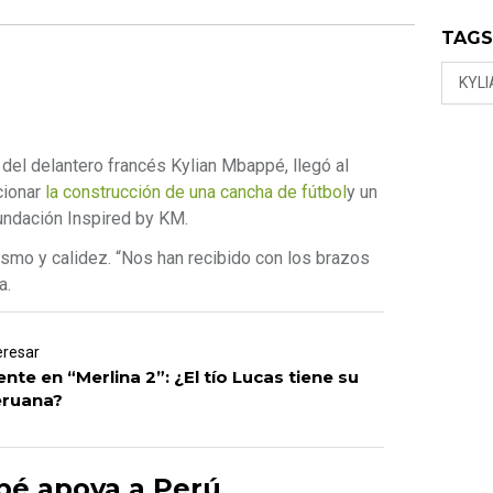
TAG
KYL
del delantero francés Kylian Mbappé, llegó al
cionar
la construcción de una cancha de fútbol
y un
undación Inspired by KM.
asmo y calidez. “Nos han recibido con los brazos
a.
eresar
nte en “Merlina 2”: ¿El tío Lucas tiene su
eruana?
é apoya a Perú