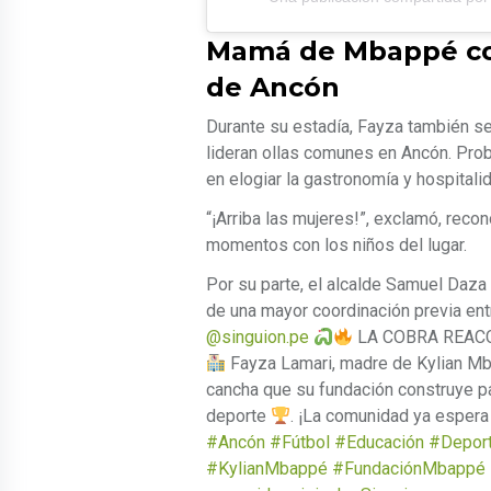
Mamá de Mbappé com
de Ancón
Durante su estadía, Fayza también se
lideran ollas comunes en Ancón. Prob
en elogiar la gastronomía y hospitalid
“¡Arriba las mujeres!”, exclamó, rec
momentos con los niños del lugar.
Por su parte, el alcalde Samuel Daza v
de una mayor coordinación previa entr
@singuion.pe
LA COBRA REAC
Fayza Lamari, madre de Kylian Mba
cancha que su fundación construye p
deporte
. ¡La comunidad ya espera
#Ancón
#Fútbol
#Educación
#Depor
#KylianMbappé
#FundaciónMbappé