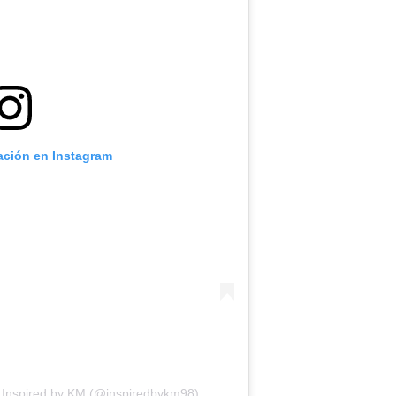
cación en Instagram
r Inspired by KM (@inspiredbykm98)