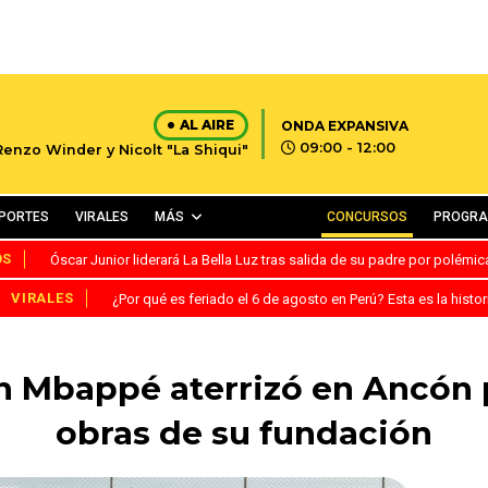
AL AIRE
ONDA EXPANSIVA
09:00 - 12:00
Renzo Winder y Nicolt "La Shiqui"
PORTES
VIRALES
MÁS
CONCURSOS
PROGR
OS
Óscar Junior liderará La Bella Luz tras salida de su padre por polémi
VIRALES
¿Por qué es feriado el 6 de agosto en Perú? Esta es la histor
 Mbappé aterrizó en Ancón 
obras de su fundación