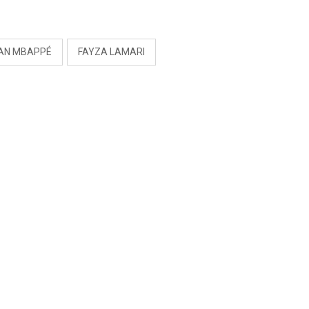
PREOCUPACIÓN
S
IAN MBAPPÉ
FAYZA LAMARI