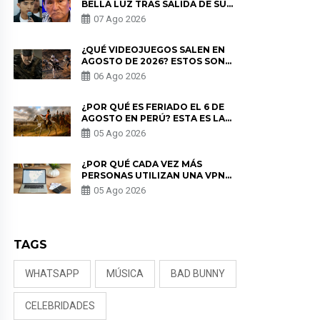
BELLA LUZ TRAS SALIDA DE SU
PADRE POR POLÉMICA CON
07 Ago 2026
NALDY SALDAÑA
¿QUÉ VIDEOJUEGOS SALEN EN
AGOSTO DE 2026? ESTOS SON
LOS ESTRENOS MÁS ESPERADOS
06 Ago 2026
¿POR QUÉ ES FERIADO EL 6 DE
AGOSTO EN PERÚ? ESTA ES LA
HISTORIA
05 Ago 2026
¿POR QUÉ CADA VEZ MÁS
PERSONAS UTILIZAN UNA VPN
PARA PROTEGER SU
05 Ago 2026
PRIVACIDAD?
TAGS
WHATSAPP
MÚSICA
BAD BUNNY
CELEBRIDADES