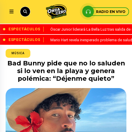
RADIO EN VIVO
ESPECTÁCULOS
Óscar Junior liderará La Bella Luz tras salida 
ESPECTÁCULOS
Mario Hart revela inesperado problema de salud
MÚSICA
Bad Bunny pide que no lo saluden
si lo ven en la playa y genera
polémica: “Déjenme quieto”