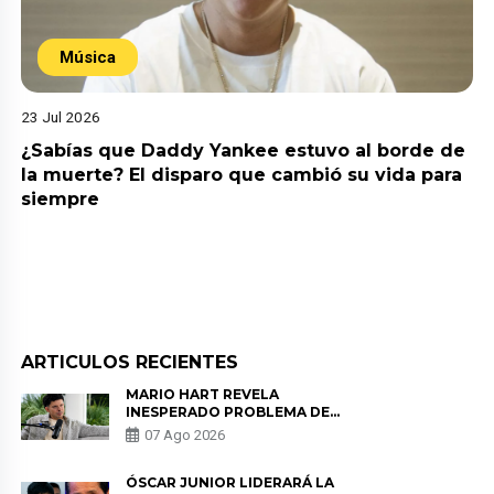
Música
23 Jul 2026
¿Sabías que Daddy Yankee estuvo al borde de
la muerte? El disparo que cambió su vida para
siempre
ARTICULOS RECIENTES
MARIO HART REVELA
INESPERADO PROBLEMA DE
SALUD ANTES DE SEPARARSE DE
07 Ago 2026
KORINA: “ME ENCONTRARON UN
TUMOR”
ÓSCAR JUNIOR LIDERARÁ LA