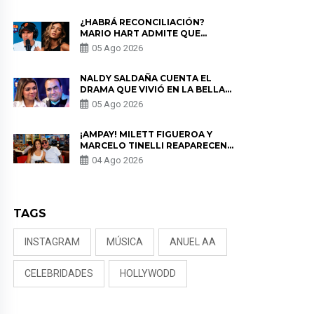
¿HABRÁ RECONCILIACIÓN?
MARIO HART ADMITE QUE
PODRÍA VOLVER CON KORINA
05 Ago 2026
RIVADENEIRA: “NO LE CERRARÍA
LAS PUERTAS”
NALDY SALDAÑA CUENTA EL
DRAMA QUE VIVIÓ EN LA BELLA
LUZ TRAS DENUNCIA AL
05 Ago 2026
DIRECTOR MUSICAL: “NO ME
PARECE JUSTO”
¡AMPAY! MILETT FIGUEROA Y
MARCELO TINELLI REAPARECEN
JUNTOS EN BARRANCO
04 Ago 2026
TAGS
INSTAGRAM
MÚSICA
ANUEL AA
CELEBRIDADES
HOLLYWODD