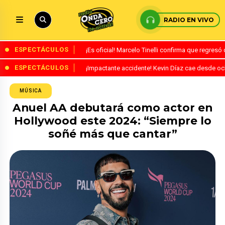
RADIO EN VIVO
ESPECTÁCULOS
¡Es oficial! Marcelo Tinelli confirma que regres
ESPECTÁCULOS
¡Impactante accidente! Kevin Díaz cae desde o
MÚSICA
Anuel AA debutará como actor en
Hollywood este 2024: “Siempre lo
soñé más que cantar”