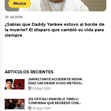
Música
23 Jul 2026
¿Sabías que Daddy Yankee estuvo al borde de
la muerte? El disparo que cambió su vida para
siempre
ARTICULOS RECIENTES
¡IMPACTANTE ACCIDENTE! KEVIN
DÍAZ CAE DESDE OCHO METROS
EN “ESTO ES GUERRA” Y GENERA
05 Ago 2026
PREOCUPACIÓN
¡ES OFICIAL! MARCELO TINELLI
CONFIRMA QUE REGRESÓ CON
MILETT FIGUEROA: “EL AMOR
05 Ago 2026
PUDO MÁS”