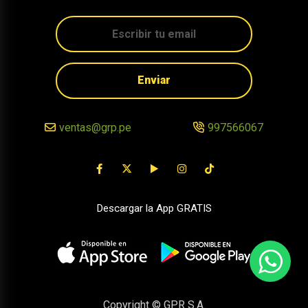
Enviar
ventas@grp.pe
997566067
Descargar la App GRATIS
Copyright © GPR S.A.