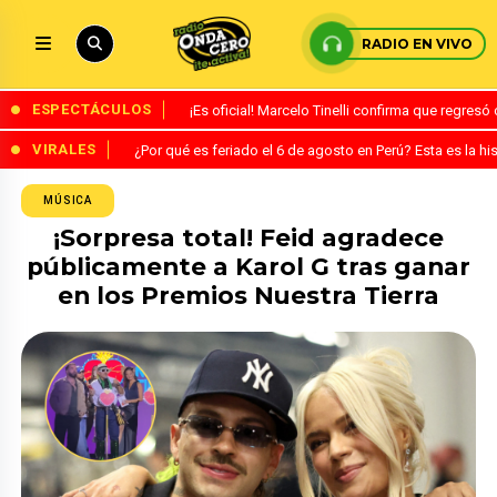
RADIO EN VIVO
ESPECTÁCULOS
¡Es oficial! Marcelo Tinelli confirma que regres
VIRALES
¿Por qué es feriado el 6 de agosto en Perú? Esta es la his
MÚSICA
¡Sorpresa total! Feid agradece
públicamente a Karol G tras ganar
en los Premios Nuestra Tierra