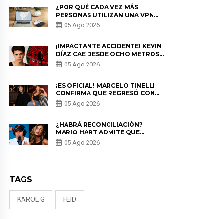
¿POR QUÉ CADA VEZ MÁS
PERSONAS UTILIZAN UNA VPN
PARA PROTEGER SU
05 Ago 2026
PRIVACIDAD?
¡IMPACTANTE ACCIDENTE! KEVIN
DÍAZ CAE DESDE OCHO METROS
EN “ESTO ES GUERRA” Y GENERA
05 Ago 2026
PREOCUPACIÓN
¡ES OFICIAL! MARCELO TINELLI
CONFIRMA QUE REGRESÓ CON
MILETT FIGUEROA: “EL AMOR
05 Ago 2026
PUDO MÁS”
¿HABRÁ RECONCILIACIÓN?
MARIO HART ADMITE QUE
PODRÍA VOLVER CON KORINA
05 Ago 2026
RIVADENEIRA: “NO LE CERRARÍA
LAS PUERTAS”
TAGS
KAROL G
FEID