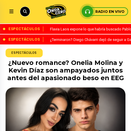
RADIO EN VIVO
ESPECTÁCULOS
Flavia Laos expone lo que habría buscado Pablo 
ESPECTÁCULOS
¿Terminaron? Diego Chávarri dejó de seguir a Ga
ESPECTÁCULOS
¿Nuevo romance? Onelia Molina y
Kevin Díaz son ampayados juntos
antes del apasionado beso en EEG