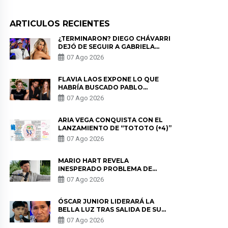
ARTICULOS RECIENTES
¿TERMINARON? DIEGO CHÁVARRI
DEJÓ DE SEGUIR A GABRIELA
HERRERA Y ANUNCIA SU SALIDA
07 Ago 2026
DE PÓDCAST
FLAVIA LAOS EXPONE LO QUE
HABRÍA BUSCADO PABLO
HEREDIA CON ALE FULLER: “UNA
07 Ago 2026
DE LAS PARTES QUERÍA EL
REMEMBER”
ARIA VEGA CONQUISTA CON EL
LANZAMIENTO DE “TOTOTO (+4)”
07 Ago 2026
MARIO HART REVELA
INESPERADO PROBLEMA DE
SALUD ANTES DE SEPARARSE DE
07 Ago 2026
KORINA: “ME ENCONTRARON UN
TUMOR”
ÓSCAR JUNIOR LIDERARÁ LA
BELLA LUZ TRAS SALIDA DE SU
PADRE POR POLÉMICA CON
07 Ago 2026
NALDY SALDAÑA