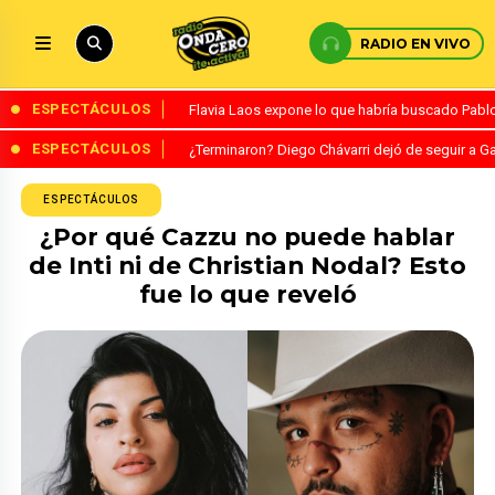
RADIO EN VIVO
ESPECTÁCULOS
Flavia Laos expone lo que habría buscado Pablo 
ESPECTÁCULOS
¿Terminaron? Diego Chávarri dejó de seguir a Ga
ESPECTÁCULOS
¿Por qué Cazzu no puede hablar
de Inti ni de Christian Nodal? Esto
fue lo que reveló