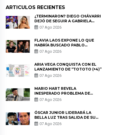
ARTICULOS RECIENTES
¿TERMINARON? DIEGO CHÁVARRI
DEJÓ DE SEGUIR A GABRIELA
HERRERA Y ANUNCIA SU SALIDA
07 Ago 2026
DE PÓDCAST
FLAVIA LAOS EXPONE LO QUE
HABRÍA BUSCADO PABLO
HEREDIA CON ALE FULLER: “UNA
07 Ago 2026
DE LAS PARTES QUERÍA EL
REMEMBER”
ARIA VEGA CONQUISTA CON EL
LANZAMIENTO DE “TOTOTO (+4)”
07 Ago 2026
MARIO HART REVELA
INESPERADO PROBLEMA DE
SALUD ANTES DE SEPARARSE DE
07 Ago 2026
KORINA: “ME ENCONTRARON UN
TUMOR”
ÓSCAR JUNIOR LIDERARÁ LA
BELLA LUZ TRAS SALIDA DE SU
PADRE POR POLÉMICA CON
07 Ago 2026
NALDY SALDAÑA