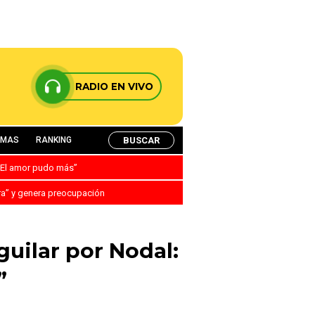
RADIO EN VIVO
BUSCAR
AMAS
RANKING
: “El amor pudo más”
ra” y genera preocupación
uilar por Nodal:
”