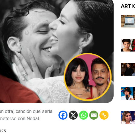
ARTI
n otra', canción que sería
 meterse con Nodal.
025