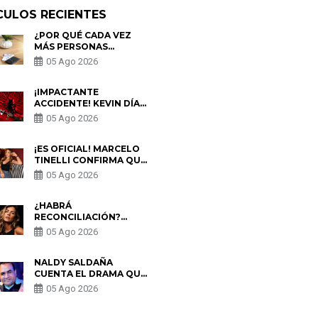
CULOS RECIENTES
¿POR QUÉ CADA VEZ
MÁS PERSONAS
UTILIZAN UNA VPN
05 Ago 2026
PARA PROTEGER SU
PRIVACIDAD?
¡IMPACTANTE
ACCIDENTE! KEVIN DÍAZ
CAE DESDE OCHO
05 Ago 2026
METROS EN “ESTO ES
GUERRA” Y GENERA
PREOCUPACIÓN
¡ES OFICIAL! MARCELO
TINELLI CONFIRMA QUE
REGRESÓ CON MILETT
05 Ago 2026
FIGUEROA: “EL AMOR
PUDO MÁS”
¿HABRÁ
RECONCILIACIÓN?
MARIO HART ADMITE
05 Ago 2026
QUE PODRÍA VOLVER
CON KORINA
RIVADENEIRA: “NO LE
NALDY SALDAÑA
CERRARÍA LAS
CUENTA EL DRAMA QUE
PUERTAS”
VIVIÓ EN LA BELLA LUZ
05 Ago 2026
TRAS DENUNCIA AL
DIRECTOR MUSICAL: