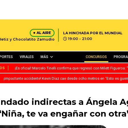
AL AIRE
LA HINCHADA POR EL MUNDIAL
19:00 - 21:00
 Retiz y Chocolatito Zamudio
PORTES
VIRALES
MÁS
CONCURSOS
PROGR
OS
¡Es oficial! Marcelo Tinelli confirma que regresó con Milett Figueroa
¡Impactante accidente! Kevin Díaz cae desde ocho metros en “Esto es guer
ndado indirectas a Ángela Ag
“Niña, te va engañar con otra