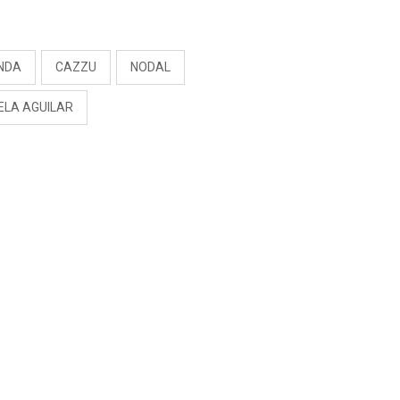
“NO ME PARECE JUSTO”
S
INDA
CAZZU
NODAL
ELA AGUILAR