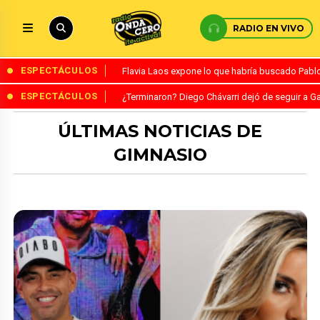
RADIO EN VIVO
ESPECTÁCULOS
Flavia Laos expone lo que habría buscado Pablo 
ESPECTÁCULOS
¿Terminaron? Diego Chávarri dejó de seguir a Ga
ÚLTIMAS NOTICIAS DE
GIMNASIO