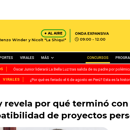
AL AIRE
ONDA EXPANSIVA
09:00 - 12:00
Renzo Winder y Nicolt "La Shiqui"
PORTES
VIRALES
MÁS
CONCURSOS
PROGR
OS
Óscar Junior liderará La Bella Luz tras salida de su padre por polémi
VIRALES
¿Por qué es feriado el 6 de agosto en Perú? Esta es la histor
revela por qué terminó con 
tibilidad de proyectos per