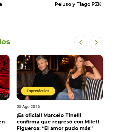
le
Peluso y Tiago PZK
dos
Espectáculos
Espect
05 Ago 2026
05 Ago 202
¡Es oficial! Marcelo Tinelli
¿Habrá r
en
confirma que regresó con Milett
admite q
Figueroa: “El amor pudo más”
Korina R