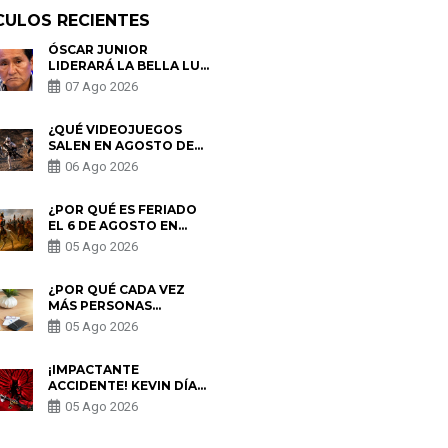
CULOS RECIENTES
ÓSCAR JUNIOR
LIDERARÁ LA BELLA LUZ
TRAS SALIDA DE SU
07 Ago 2026
PADRE POR POLÉMICA
CON NALDY SALDAÑA
¿QUÉ VIDEOJUEGOS
SALEN EN AGOSTO DE
2026? ESTOS SON LOS
06 Ago 2026
ESTRENOS MÁS
ESPERADOS
¿POR QUÉ ES FERIADO
EL 6 DE AGOSTO EN
PERÚ? ESTA ES LA
05 Ago 2026
HISTORIA
¿POR QUÉ CADA VEZ
MÁS PERSONAS
UTILIZAN UNA VPN
05 Ago 2026
PARA PROTEGER SU
PRIVACIDAD?
¡IMPACTANTE
ACCIDENTE! KEVIN DÍAZ
CAE DESDE OCHO
05 Ago 2026
METROS EN “ESTO ES
GUERRA” Y GENERA