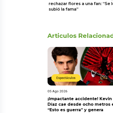
rechazar flores a una fan: “Se 
subió la fama”
Articulos Relaciona
Espectáculos
05 Ago 2026
derará La Bella Luz
¡Impactante accidente! Kevin
su padre por
Díaz cae desde ocho metros 
Naldy Saldaña
“Esto es guerra” y genera