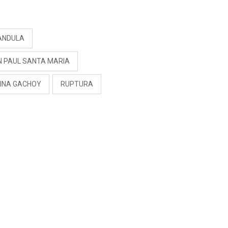
PREOCUPACIÓN
S
ANDULA
N PAUL SANTA MARIA
INA GACHOY
RUPTURA