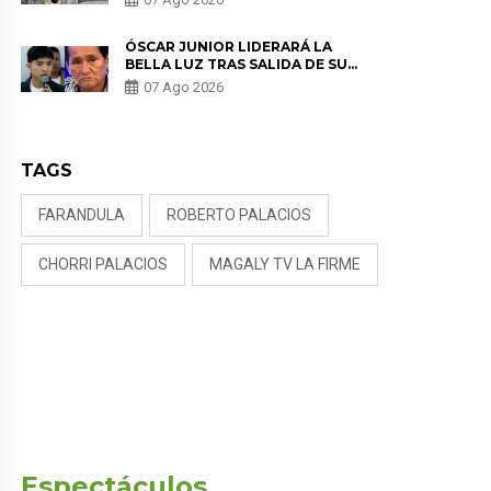
KORINA: “ME ENCONTRARON UN
TUMOR”
ÓSCAR JUNIOR LIDERARÁ LA
BELLA LUZ TRAS SALIDA DE SU
PADRE POR POLÉMICA CON
07 Ago 2026
NALDY SALDAÑA
TAGS
FARANDULA
ROBERTO PALACIOS
CHORRI PALACIOS
MAGALY TV LA FIRME
Espectáculos