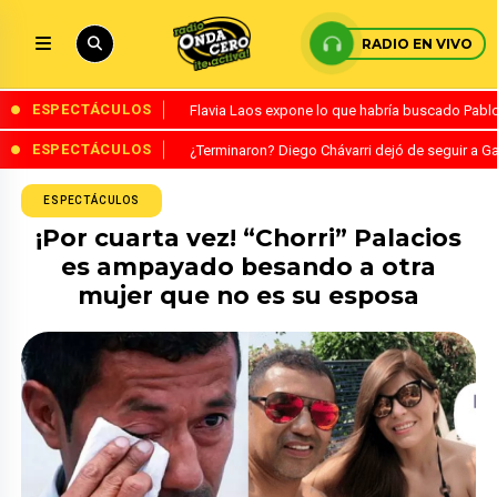
RADIO EN VIVO
ESPECTÁCULOS
Flavia Laos expone lo que habría buscado Pablo 
ESPECTÁCULOS
¿Terminaron? Diego Chávarri dejó de seguir a Ga
ESPECTÁCULOS
¡Por cuarta vez! “Chorri” Palacios
es ampayado besando a otra
mujer que no es su esposa