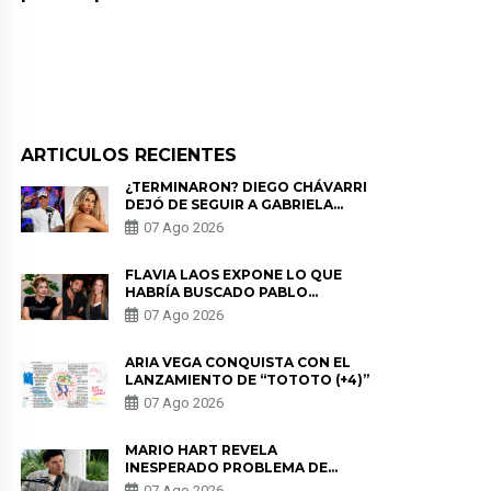
ARTICULOS RECIENTES
¿TERMINARON? DIEGO CHÁVARRI
DEJÓ DE SEGUIR A GABRIELA
HERRERA Y ANUNCIA SU SALIDA
07 Ago 2026
DE PÓDCAST
FLAVIA LAOS EXPONE LO QUE
HABRÍA BUSCADO PABLO
HEREDIA CON ALE FULLER: “UNA
07 Ago 2026
DE LAS PARTES QUERÍA EL
REMEMBER”
ARIA VEGA CONQUISTA CON EL
LANZAMIENTO DE “TOTOTO (+4)”
07 Ago 2026
MARIO HART REVELA
INESPERADO PROBLEMA DE
SALUD ANTES DE SEPARARSE DE
07 Ago 2026