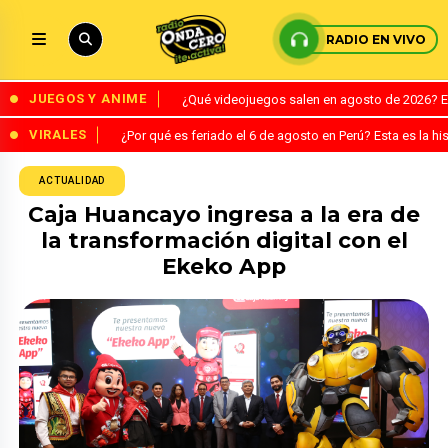
RADIO EN VIVO
JUEGOS Y ANIME
¿Qué videojuegos salen en agosto de 2026? 
VIRALES
¿Por qué es feriado el 6 de agosto en Perú? Esta es la his
ACTUALIDAD
Caja Huancayo ingresa a la era de
la transformación digital con el
Ekeko App