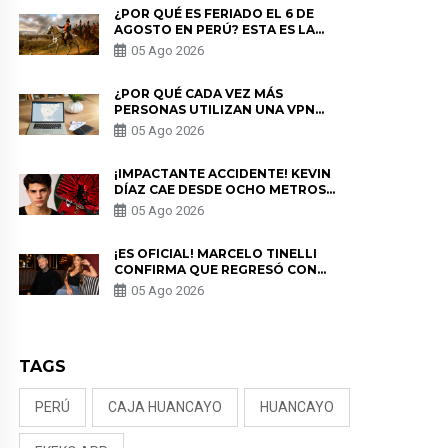
¿POR QUÉ ES FERIADO EL 6 DE
AGOSTO EN PERÚ? ESTA ES LA
HISTORIA
05 Ago 2026
¿POR QUÉ CADA VEZ MÁS
PERSONAS UTILIZAN UNA VPN
PARA PROTEGER SU
05 Ago 2026
PRIVACIDAD?
¡IMPACTANTE ACCIDENTE! KEVIN
DÍAZ CAE DESDE OCHO METROS
EN “ESTO ES GUERRA” Y GENERA
05 Ago 2026
PREOCUPACIÓN
¡ES OFICIAL! MARCELO TINELLI
CONFIRMA QUE REGRESÓ CON
MILETT FIGUEROA: “EL AMOR
05 Ago 2026
PUDO MÁS”
TAGS
PERÚ
CAJA HUANCAYO
HUANCAYO