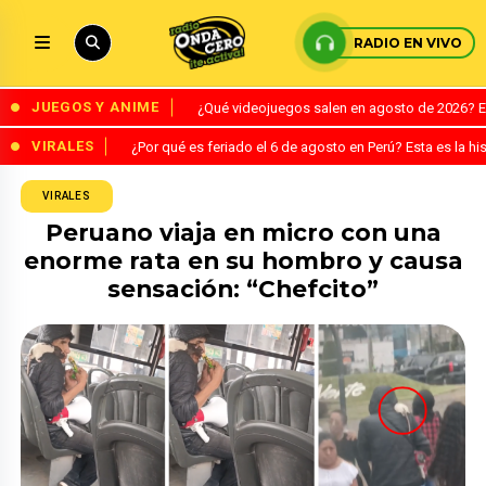
RADIO EN VIVO
JUEGOS Y ANIME
¿Qué videojuegos salen en agosto de 2026? 
VIRALES
¿Por qué es feriado el 6 de agosto en Perú? Esta es la his
VIRALES
Peruano viaja en micro con una
enorme rata en su hombro y causa
sensación: “Chefcito”