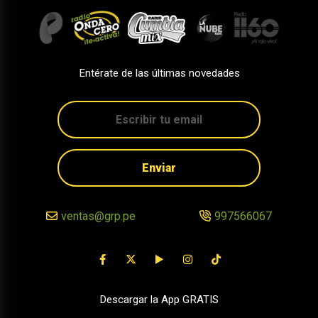
Entérate de las últimas novedades
Enviar
ventas@grp.pe
997566067
Descargar la App GRATIS