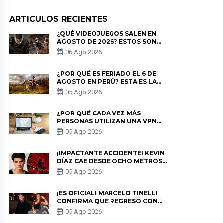
ARTICULOS RECIENTES
¿QUÉ VIDEOJUEGOS SALEN EN
AGOSTO DE 2026? ESTOS SON
LOS ESTRENOS MÁS ESPERADOS
06 Ago 2026
¿POR QUÉ ES FERIADO EL 6 DE
AGOSTO EN PERÚ? ESTA ES LA
HISTORIA
05 Ago 2026
¿POR QUÉ CADA VEZ MÁS
PERSONAS UTILIZAN UNA VPN
PARA PROTEGER SU
05 Ago 2026
PRIVACIDAD?
¡IMPACTANTE ACCIDENTE! KEVIN
DÍAZ CAE DESDE OCHO METROS
EN “ESTO ES GUERRA” Y GENERA
05 Ago 2026
PREOCUPACIÓN
¡ES OFICIAL! MARCELO TINELLI
CONFIRMA QUE REGRESÓ CON
MILETT FIGUEROA: “EL AMOR
05 Ago 2026
PUDO MÁS”