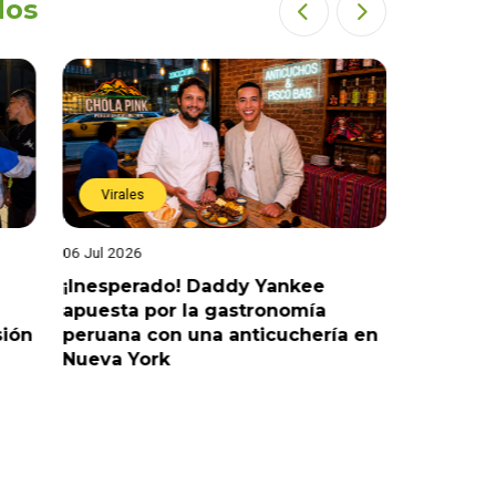
dos
Virales
Virales
06 Jul 2026
25 Jun 202
¡Inesperado! Daddy Yankee
¡Juntos 
apuesta por la gastronomía
reaccion
sión
peruana con una anticuchería en
ante de
Nueva York