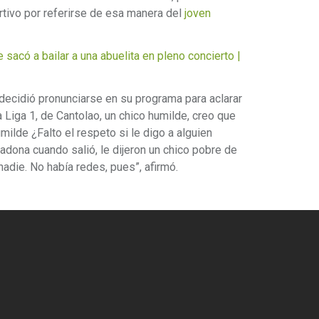
ortivo por referirse de esa manera del
joven
có a bailar a una abuelita en pleno concierto |
decidió pronunciarse en su programa para aclarar
a Liga 1, de Cantolao, un chico humilde, creo que
milde ¿Falto el respeto si le digo a alguien
dona cuando salió, le dijeron un chico pobre de
i nadie. No había redes, pues”, afirmó.