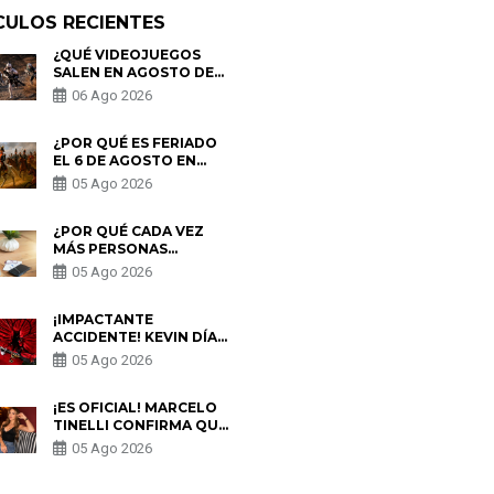
CULOS RECIENTES
¿QUÉ VIDEOJUEGOS
SALEN EN AGOSTO DE
2026? ESTOS SON LOS
06 Ago 2026
ESTRENOS MÁS
ESPERADOS
¿POR QUÉ ES FERIADO
EL 6 DE AGOSTO EN
PERÚ? ESTA ES LA
05 Ago 2026
HISTORIA
¿POR QUÉ CADA VEZ
MÁS PERSONAS
UTILIZAN UNA VPN
05 Ago 2026
PARA PROTEGER SU
PRIVACIDAD?
¡IMPACTANTE
ACCIDENTE! KEVIN DÍAZ
CAE DESDE OCHO
05 Ago 2026
METROS EN “ESTO ES
GUERRA” Y GENERA
PREOCUPACIÓN
¡ES OFICIAL! MARCELO
TINELLI CONFIRMA QUE
REGRESÓ CON MILETT
05 Ago 2026
FIGUEROA: “EL AMOR
PUDO MÁS”