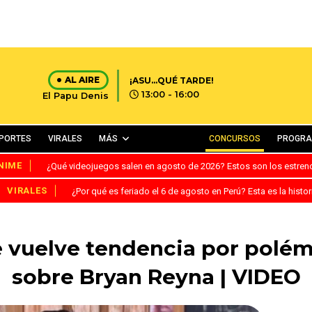
AL AIRE
¡ASU...QUÉ TARDE!
13:00 - 16:00
El Papu Denis
PORTES
VIRALES
MÁS
CONCURSOS
PROGR
NIME
¿Qué videojuegos salen en agosto de 2026? Estos son los estre
VIRALES
¿Por qué es feriado el 6 de agosto en Perú? Esta es la histor
e vuelve tendencia por polé
sobre Bryan Reyna | VIDEO