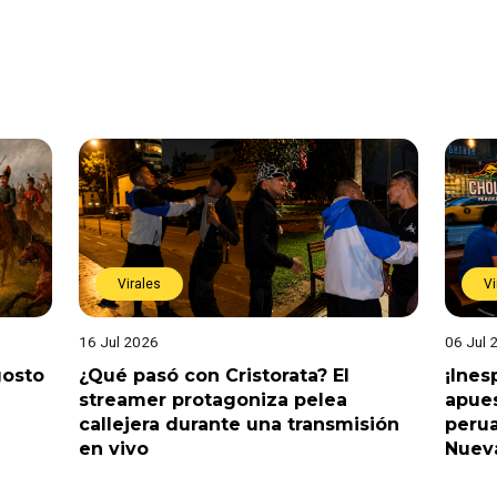
Virales
Vi
16 Jul 2026
06 Jul 
gosto
¿Qué pasó con Cristorata? El
¡Ine
streamer protagoniza pelea
apues
callejera durante una transmisión
perua
en vivo
Nuev