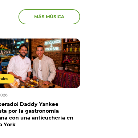
MÁS MÚSICA
rales
2026
sperado! Daddy Yankee
ta por la gastronomía
na con una anticuchería en
a York