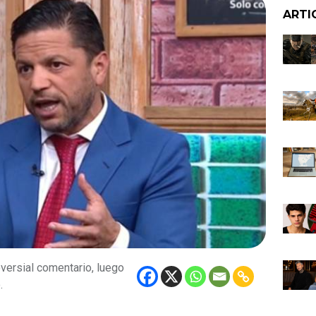
ARTI
oversial comentario, luego
.