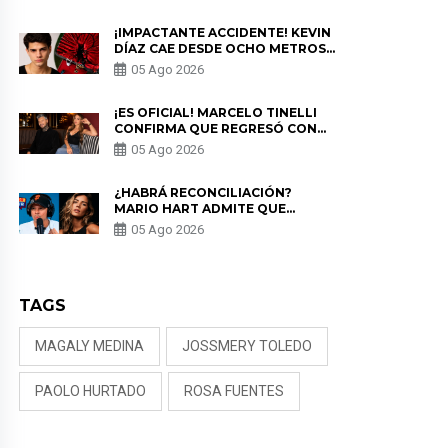
PRIVACIDAD?
¡IMPACTANTE ACCIDENTE! KEVIN
DÍAZ CAE DESDE OCHO METROS
EN “ESTO ES GUERRA” Y GENERA
05 Ago 2026
PREOCUPACIÓN
¡ES OFICIAL! MARCELO TINELLI
CONFIRMA QUE REGRESÓ CON
MILETT FIGUEROA: “EL AMOR
05 Ago 2026
PUDO MÁS”
¿HABRÁ RECONCILIACIÓN?
MARIO HART ADMITE QUE
PODRÍA VOLVER CON KORINA
05 Ago 2026
RIVADENEIRA: “NO LE CERRARÍA
LAS PUERTAS”
TAGS
MAGALY MEDINA
JOSSMERY TOLEDO
PAOLO HURTADO
ROSA FUENTES