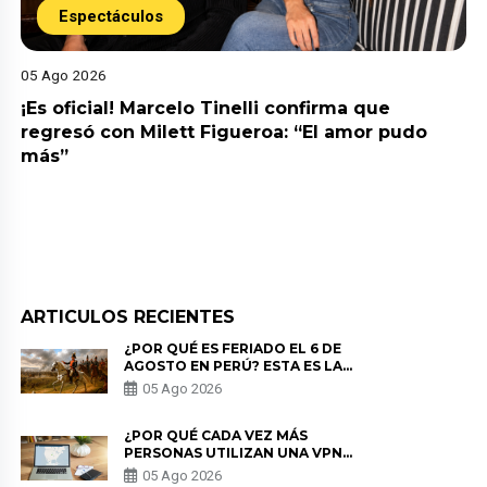
Espectáculos
05 Ago 2026
¡Es oficial! Marcelo Tinelli confirma que
regresó con Milett Figueroa: “El amor pudo
más”
ARTICULOS RECIENTES
¿POR QUÉ ES FERIADO EL 6 DE
AGOSTO EN PERÚ? ESTA ES LA
HISTORIA
05 Ago 2026
¿POR QUÉ CADA VEZ MÁS
PERSONAS UTILIZAN UNA VPN
PARA PROTEGER SU
05 Ago 2026