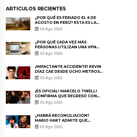
ARTICULOS RECIENTES
¿POR QUÉ ES FERIADO EL 6 DE
AGOSTO EN PERÚ? ESTA ES LA
HISTORIA
05 Ago 2026
¿POR QUÉ CADA VEZ MÁS
PERSONAS UTILIZAN UNA VPN
PARA PROTEGER SU
05 Ago 2026
PRIVACIDAD?
¡IMPACTANTE ACCIDENTE! KEVIN
DÍAZ CAE DESDE OCHO METROS
EN “ESTO ES GUERRA” Y GENERA
05 Ago 2026
PREOCUPACIÓN
¡ES OFICIAL! MARCELO TINELLI
CONFIRMA QUE REGRESÓ CON
MILETT FIGUEROA: “EL AMOR
05 Ago 2026
PUDO MÁS”
¿HABRÁ RECONCILIACIÓN?
MARIO HART ADMITE QUE
PODRÍA VOLVER CON KORINA
05 Ago 2026
RIVADENEIRA: “NO LE CERRARÍA
LAS PUERTAS”