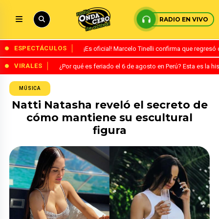
RADIO EN VIVO
ESPECTÁCULOS
¡Es oficial! Marcelo Tinelli confirma que regres
VIRALES
¿Por qué es feriado el 6 de agosto en Perú? Esta es la his
MÚSICA
Natti Natasha reveló el secreto de
cómo mantiene su escultural
figura