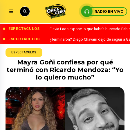
RADIO EN VIVO
ESPECTÁCULOS
Flavia Laos expone lo que habría buscado Pablo 
ESPECTÁCULOS
¿Terminaron? Diego Chávarri dejó de seguir a Ga
ESPECTÁCULOS
Mayra Goñi confiesa por qué
terminó con Ricardo Mendoza: “Yo
lo quiero mucho”