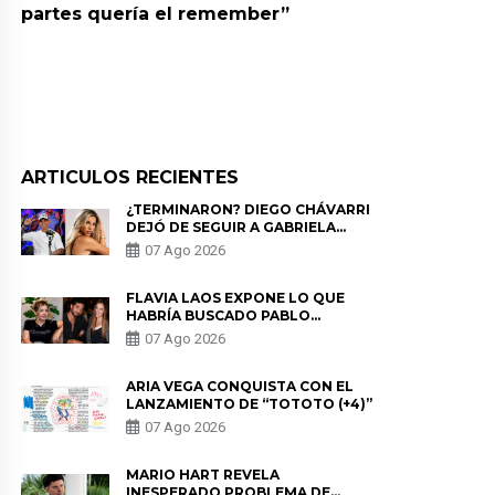
encontraron un tumor”
ARTICULOS RECIENTES
¿TERMINARON? DIEGO CHÁVARRI
DEJÓ DE SEGUIR A GABRIELA
HERRERA Y ANUNCIA SU SALIDA
07 Ago 2026
DE PÓDCAST
FLAVIA LAOS EXPONE LO QUE
HABRÍA BUSCADO PABLO
HEREDIA CON ALE FULLER: “UNA
07 Ago 2026
DE LAS PARTES QUERÍA EL
REMEMBER”
ARIA VEGA CONQUISTA CON EL
LANZAMIENTO DE “TOTOTO (+4)”
07 Ago 2026
MARIO HART REVELA
INESPERADO PROBLEMA DE