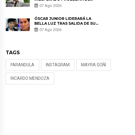
SALUD ANTES DE SEPARARSE DE
07 Ago 2026
KORINA: “ME ENCONTRARON UN
TUMOR”
ÓSCAR JUNIOR LIDERARÁ LA
BELLA LUZ TRAS SALIDA DE SU
PADRE POR POLÉMICA CON
07 Ago 2026
NALDY SALDAÑA
TAGS
FARANDULA
INSTAGRAM
MAYRA GOÑI
RICARDO MENDOZA