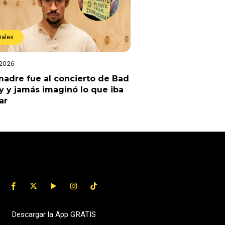
rales
 2026
adre fue al concierto de Bad
 y jamás imaginó lo que iba
ar
Descargar la App GRATIS