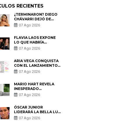
CULOS RECIENTES
¿TERMINARON? DIEGO
CHÁVARRI DEJÓ DE
SEGUIR A GABRIELA
07 Ago 2026
HERRERA Y ANUNCIA SU
SALIDA DE PÓDCAST
FLAVIA LAOS EXPONE
LO QUE HABRÍA
BUSCADO PABLO
07 Ago 2026
HEREDIA CON ALE
FULLER: “UNA DE LAS
PARTES QUERÍA EL
ARIA VEGA CONQUISTA
REMEMBER”
CON EL LANZAMIENTO
DE “TOTOTO (+4)”
07 Ago 2026
MARIO HART REVELA
INESPERADO
PROBLEMA DE SALUD
07 Ago 2026
ANTES DE SEPARARSE
DE KORINA: “ME
ENCONTRARON UN
ÓSCAR JUNIOR
TUMOR”
LIDERARÁ LA BELLA LUZ
TRAS SALIDA DE SU
07 Ago 2026
PADRE POR POLÉMICA
CON NALDY SALDAÑA