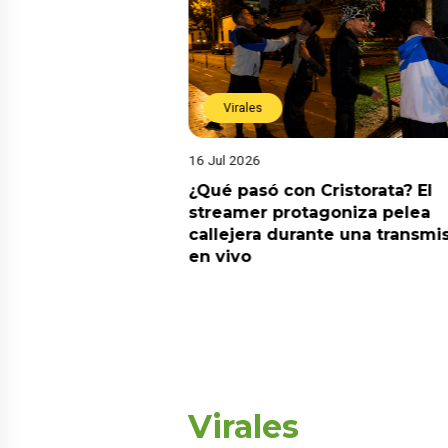
Virales
16 Jul 2026
riado el 6 de
¿Qué pasó con Cristorata? El
? Esta es la
streamer protagoniza pelea
callejera durante una transmi
en vivo
Virales