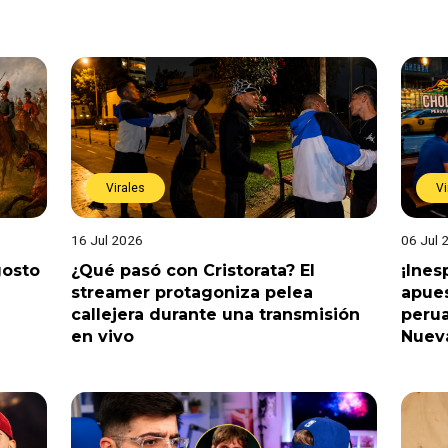
Virales
Vi
16 Jul 2026
06 Jul 
gosto
¿Qué pasó con Cristorata? El
¡Ine
streamer protagoniza pelea
apues
callejera durante una transmisión
perua
en vivo
Nuev