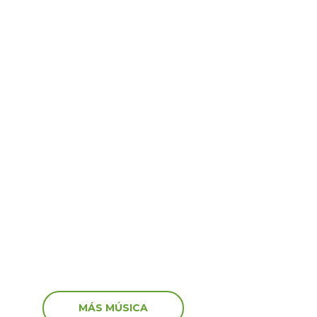
Virales
6
15 Jun 2026
por Venezuela! Así
¡Shock y tristeza en viv
aron algunos artistas
recibieron los streamers
vastador terremoto
noticia de la muerte de
MÁS MÚSICA