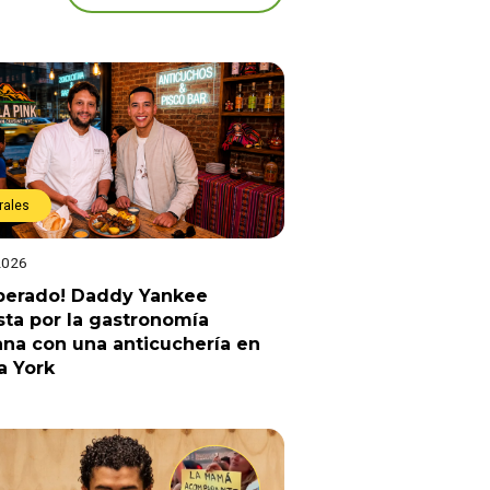
rales
2026
sperado! Daddy Yankee
ta por la gastronomía
na con una anticuchería en
a York