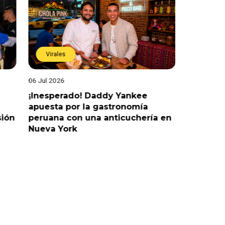
Virales
Virales
06 Jul 2026
25 Jun 202
¡Inesperado! Daddy Yankee
¡Juntos 
apuesta por la gastronomía
reaccion
sión
peruana con una anticuchería en
ante de
Nueva York