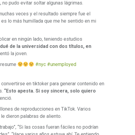
a, no pudo evitar soltar algunas lágrimas.
uchas veces y el resultado siempre fue el
o es lo más humillada que me he sentido en mi
plicar en ningún lado, teniendo estudios
ué de la universidad con dos títulos, en
ntó la joven.
y resume
#nyc
#unemployed
e convertirse en tiktoker para generar contenido en
s.
“Esto apesta. Si soy sincera, solo quiero
tenció.
llones de reproducciones en TikTok. Varios
le dieron palabras de aliento.
rabajo”, “Si las cosas fueran fáciles no podrían
des”, “Hace varios años estuve ahí. Te entiendo.