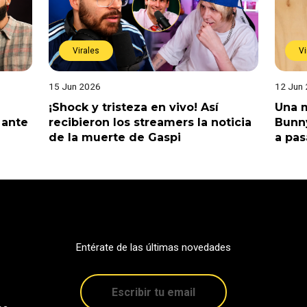
Virales
Vi
15 Jun 2026
12 Jun
¡Shock y tristeza en vivo! Así
Una m
 ante
recibieron los streamers la noticia
Bunny
de la muerte de Gaspi
a pas
Entérate de las últimas novedades