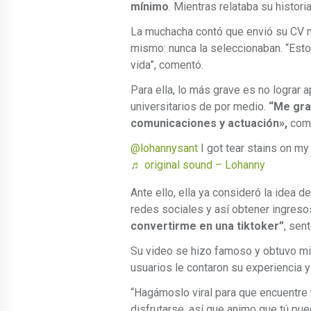
mínimo
. Mientras relataba su histori
La muchacha contó que envió su CV m
mismo: nunca la seleccionaban. “Est
vida”, comentó.
Para ella, lo más grave es no lograr a
universitarios de por medio.
“Me grad
comunicaciones y actuación»,
come
@lohannysant
I got tear stains on m
♬ original sound – Lohanny
Ante ello, ella ya consideró la idea d
redes sociales y así obtener ingreso
convertirme en una tiktoker”
, sen
Su video se hizo famoso y obtuvo mi
usuarios le contaron su experiencia y 
“Hagámoslo viral para que encuentre t
disfrutarse, así que animo que tú pue