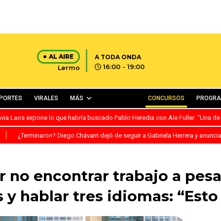
AL AIRE
A TODA ONDA
16:00 - 19:00
Lermo
PORTES
VIRALES
MÁS
CONCURSOS
PROGR
avia Laos expone lo que habría buscado Pablo Heredia con Ale Fuller: “Una de
S
¿Terminaron? Diego Chávarri dejó de seguir a Gabriela Herrera y anunci
r no encontrar trabajo a pes
s y hablar tres idiomas: “Esto