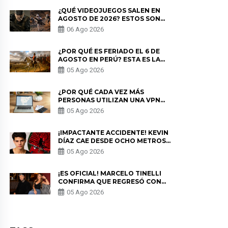
¿QUÉ VIDEOJUEGOS SALEN EN
AGOSTO DE 2026? ESTOS SON
LOS ESTRENOS MÁS ESPERADOS
06 Ago 2026
¿POR QUÉ ES FERIADO EL 6 DE
AGOSTO EN PERÚ? ESTA ES LA
HISTORIA
05 Ago 2026
¿POR QUÉ CADA VEZ MÁS
PERSONAS UTILIZAN UNA VPN
PARA PROTEGER SU
05 Ago 2026
PRIVACIDAD?
¡IMPACTANTE ACCIDENTE! KEVIN
DÍAZ CAE DESDE OCHO METROS
EN “ESTO ES GUERRA” Y GENERA
05 Ago 2026
PREOCUPACIÓN
¡ES OFICIAL! MARCELO TINELLI
CONFIRMA QUE REGRESÓ CON
MILETT FIGUEROA: “EL AMOR
05 Ago 2026
PUDO MÁS”