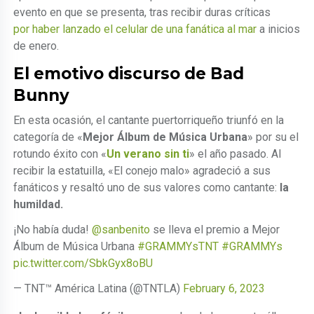
evento en que se presenta, tras recibir duras críticas
por haber lanzado el celular de una fanática al mar
a inicios
de enero.
El emotivo discurso de Bad
Bunny
En esta ocasión, el cantante puertorriqueño triunfó en la
categoría de «
Mejor Álbum de Música Urbana
» por su el
rotundo éxito con «
Un verano sin ti
» el año pasado. Al
recibir la estatuilla, «El conejo malo» agradeció a sus
fanáticos y resaltó uno de sus valores como cantante:
la
humildad.
¡No había duda!
@sanbenito
se lleva el premio a Mejor
Álbum de Música Urbana
#GRAMMYsTNT
#GRAMMYs
pic.twitter.com/SbkGyx8oBU
— TNT™ América Latina (@TNTLA)
February 6, 2023