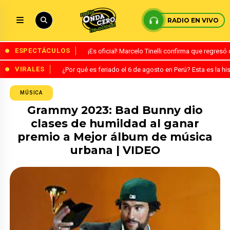
RADIO EN VIVO
ESPECTÁCULOS
¡Es oficial! Marcelo Tinelli confirma que regres
VIRALES
¿Por qué es feriado el 6 de agosto en Perú? Esta es la his
MÚSICA
Grammy 2023: Bad Bunny dio
clases de humildad al ganar
premio a Mejor álbum de música
urbana | VIDEO