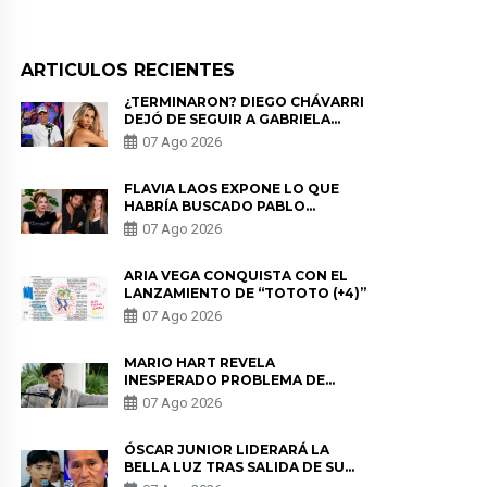
ARTICULOS RECIENTES
¿TERMINARON? DIEGO CHÁVARRI
DEJÓ DE SEGUIR A GABRIELA
HERRERA Y ANUNCIA SU SALIDA
07 Ago 2026
DE PÓDCAST
FLAVIA LAOS EXPONE LO QUE
HABRÍA BUSCADO PABLO
HEREDIA CON ALE FULLER: “UNA
07 Ago 2026
DE LAS PARTES QUERÍA EL
REMEMBER”
ARIA VEGA CONQUISTA CON EL
LANZAMIENTO DE “TOTOTO (+4)”
07 Ago 2026
MARIO HART REVELA
INESPERADO PROBLEMA DE
SALUD ANTES DE SEPARARSE DE
07 Ago 2026
KORINA: “ME ENCONTRARON UN
TUMOR”
ÓSCAR JUNIOR LIDERARÁ LA
BELLA LUZ TRAS SALIDA DE SU
PADRE POR POLÉMICA CON