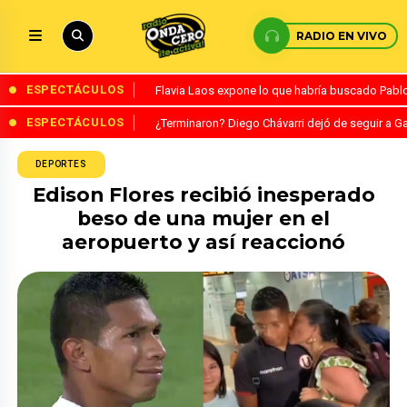
RADIO EN VIVO
ESPECTÁCULOS
Flavia Laos expone lo que habría buscado Pablo 
ESPECTÁCULOS
¿Terminaron? Diego Chávarri dejó de seguir a Ga
DEPORTES
Edison Flores recibió inesperado
beso de una mujer en el
aeropuerto y así reaccionó