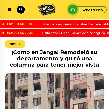
RADIO EN VIVO
ESPECTÁCULOS
Flavia Laos expone lo que habría buscado Pablo 
ESPECTÁCULOS
¿Terminaron? Diego Chávarri dejó de seguir a Ga
VIRALES
¡Como en Jenga! Remodeló su
departamento y quitó una
columna para tener mejor vista