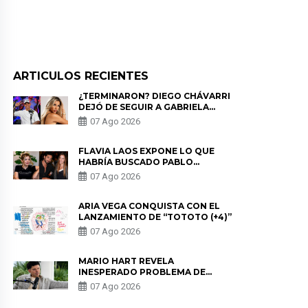
ARTICULOS RECIENTES
¿TERMINARON? DIEGO CHÁVARRI
DEJÓ DE SEGUIR A GABRIELA
HERRERA Y ANUNCIA SU SALIDA
07 Ago 2026
DE PÓDCAST
FLAVIA LAOS EXPONE LO QUE
HABRÍA BUSCADO PABLO
HEREDIA CON ALE FULLER: “UNA
07 Ago 2026
DE LAS PARTES QUERÍA EL
REMEMBER”
ARIA VEGA CONQUISTA CON EL
LANZAMIENTO DE “TOTOTO (+4)”
07 Ago 2026
MARIO HART REVELA
INESPERADO PROBLEMA DE
SALUD ANTES DE SEPARARSE DE
07 Ago 2026
KORINA: “ME ENCONTRARON UN
TUMOR”