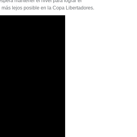
spera mantener el nivel para lograr el
o más lejos posible en la Copa Libertadores.