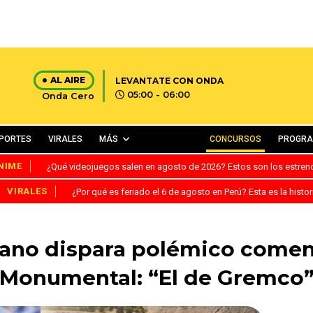
AL AIRE
LEVANTATE CON ONDA
05:00 - 06:00
Onda Cero
PORTES
VIRALES
MÁS
CONCURSOS
PROGR
NIME
¿Qué videojuegos salen en agosto de 2026? Estos son los estre
VIRALES
¿Por qué es feriado el 6 de agosto en Perú? Esta es la histor
ano dispara polémico coment
Monumental: “El de Gremco