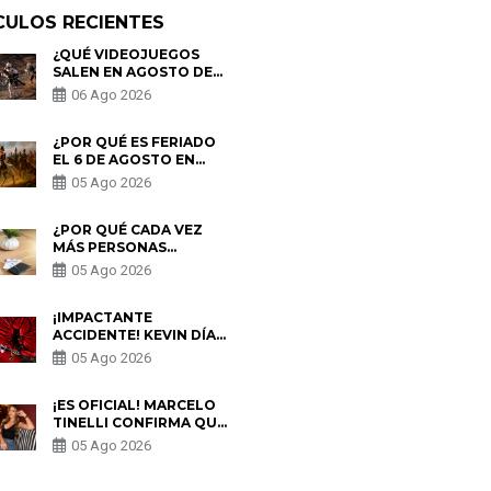
CULOS RECIENTES
¿QUÉ VIDEOJUEGOS
SALEN EN AGOSTO DE
2026? ESTOS SON LOS
06 Ago 2026
ESTRENOS MÁS
ESPERADOS
¿POR QUÉ ES FERIADO
EL 6 DE AGOSTO EN
PERÚ? ESTA ES LA
05 Ago 2026
HISTORIA
¿POR QUÉ CADA VEZ
MÁS PERSONAS
UTILIZAN UNA VPN
05 Ago 2026
PARA PROTEGER SU
PRIVACIDAD?
¡IMPACTANTE
ACCIDENTE! KEVIN DÍAZ
CAE DESDE OCHO
05 Ago 2026
METROS EN “ESTO ES
GUERRA” Y GENERA
PREOCUPACIÓN
¡ES OFICIAL! MARCELO
TINELLI CONFIRMA QUE
REGRESÓ CON MILETT
05 Ago 2026
FIGUEROA: “EL AMOR
PUDO MÁS”