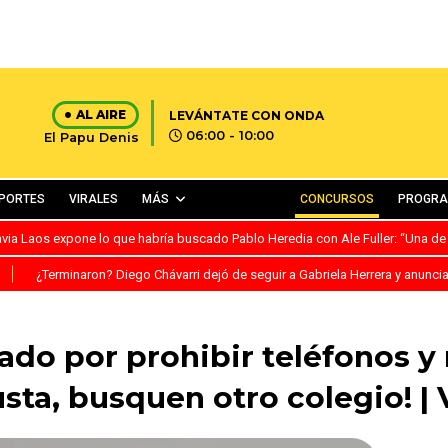
AL AIRE
LEVÁNTATE CON ONDA
06:00 - 10:00
El Papu Denis
PORTES
VIRALES
MÁS
CONCURSOS
PROGR
avia Laos expone lo que habría buscado Pablo Heredia con Ale Fuller: “Una de
S
¿Terminaron? Diego Chávarri dejó de seguir a Gabriela Herrera y anunci
cado por prohibir teléfonos y 
usta, busquen otro colegio! |