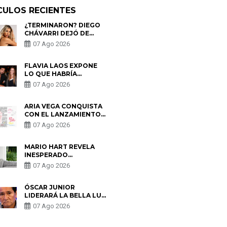
CULOS RECIENTES
¿TERMINARON? DIEGO
CHÁVARRI DEJÓ DE
SEGUIR A GABRIELA
07 Ago 2026
HERRERA Y ANUNCIA SU
SALIDA DE PÓDCAST
FLAVIA LAOS EXPONE
LO QUE HABRÍA
BUSCADO PABLO
07 Ago 2026
HEREDIA CON ALE
FULLER: “UNA DE LAS
PARTES QUERÍA EL
ARIA VEGA CONQUISTA
REMEMBER”
CON EL LANZAMIENTO
DE “TOTOTO (+4)”
07 Ago 2026
MARIO HART REVELA
INESPERADO
PROBLEMA DE SALUD
07 Ago 2026
ANTES DE SEPARARSE
DE KORINA: “ME
ENCONTRARON UN
ÓSCAR JUNIOR
TUMOR”
LIDERARÁ LA BELLA LUZ
TRAS SALIDA DE SU
07 Ago 2026
PADRE POR POLÉMICA
CON NALDY SALDAÑA