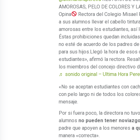
AMOROSAS, PELO DE COLORES Y LA
Opina
Rectora del Colegio Misael P
a sus alumnos llevar el cabello tintura
amorosas entre los estudiantes, así lo
Éstas prohibiciones quedan incluidas
no esté de acuerdo de los padres de 
para sus hijos.Llegó la hora de esos 
estudiantes», afirmó la rectora. Resa
los miembros del concejo directivo de
♬ sonido original – Ultima Hora Pere
«No se aceptan estudiantes con cachu
con pelo largo ni de todos los colores
mensaje.
Por si fuera poco, la directora no tu
alumnos
no pueden tener noviazgos
padre que apoyen a los menores
a q
manera «correcta».