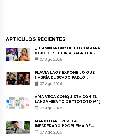
ARTICULOS RECIENTES
¿TERMINARON? DIEGO CHÁVARRI
DEJÓ DE SEGUIR A GABRIELA
HERRERA Y ANUNCIA SU SALIDA
07 Ago 2026
DE PÓDCAST
FLAVIA LAOS EXPONE LO QUE
HABRÍA BUSCADO PABLO
HEREDIA CON ALE FULLER: “UNA
07 Ago 2026
DE LAS PARTES QUERÍA EL
REMEMBER”
ARIA VEGA CONQUISTA CON EL
LANZAMIENTO DE “TOTOTO (+4)”
07 Ago 2026
MARIO HART REVELA
INESPERADO PROBLEMA DE
SALUD ANTES DE SEPARARSE DE
07 Ago 2026
KORINA: “ME ENCONTRARON UN