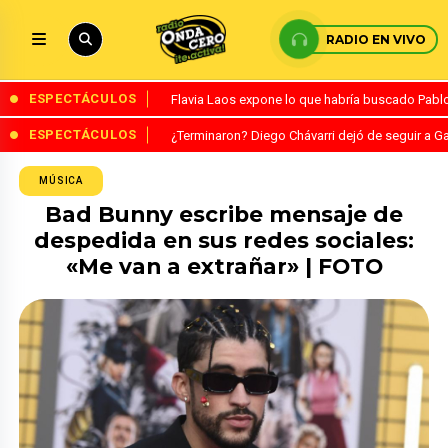
RADIO EN VIVO
ESPECTÁCULOS
Flavia Laos expone lo que habría buscado Pablo 
ESPECTÁCULOS
¿Terminaron? Diego Chávarri dejó de seguir a Ga
MÚSICA
Bad Bunny escribe mensaje de
despedida en sus redes sociales:
«Me van a extrañar» | FOTO