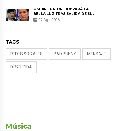
TUMOR”
ÓSCAR JUNIOR LIDERARÁ LA
BELLA LUZ TRAS SALIDA DE SU
PADRE POR POLÉMICA CON
07 Ago 2026
NALDY SALDAÑA
TAGS
REDES SOCIALES
BAD BUNNY
MENSAJE
DESPEDIDA
Música