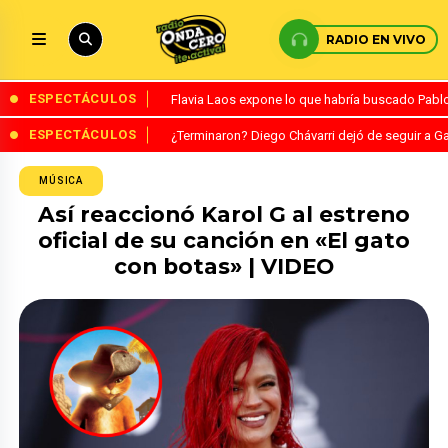
RADIO EN VIVO
ESPECTÁCULOS
Flavia Laos expone lo que habría buscado Pablo 
ESPECTÁCULOS
¿Terminaron? Diego Chávarri dejó de seguir a Ga
MÚSICA
Así reaccionó Karol G al estreno
oficial de su canción en «El gato
con botas» | VIDEO