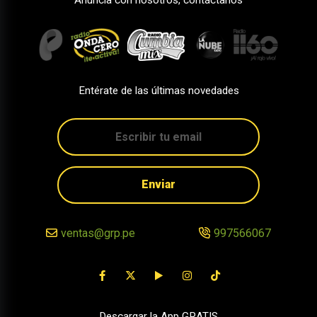
Entérate de las últimas novedades
Enviar
ventas@grp.pe
997566067
Descargar la App GRATIS