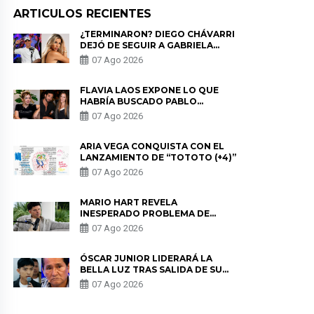
ARTICULOS RECIENTES
¿TERMINARON? DIEGO CHÁVARRI
DEJÓ DE SEGUIR A GABRIELA
HERRERA Y ANUNCIA SU SALIDA
07 Ago 2026
DE PÓDCAST
FLAVIA LAOS EXPONE LO QUE
HABRÍA BUSCADO PABLO
HEREDIA CON ALE FULLER: “UNA
07 Ago 2026
DE LAS PARTES QUERÍA EL
REMEMBER”
ARIA VEGA CONQUISTA CON EL
LANZAMIENTO DE “TOTOTO (+4)”
07 Ago 2026
MARIO HART REVELA
INESPERADO PROBLEMA DE
SALUD ANTES DE SEPARARSE DE
07 Ago 2026
KORINA: “ME ENCONTRARON UN
TUMOR”
ÓSCAR JUNIOR LIDERARÁ LA
BELLA LUZ TRAS SALIDA DE SU
PADRE POR POLÉMICA CON
07 Ago 2026
NALDY SALDAÑA