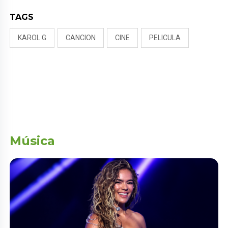
TAGS
KAROL G
CANCION
CINE
PELICULA
Música