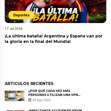
Deportes
17 Jul 2026
¡La última batalla! Argentina y España van por
la gloria en la final del Mundial
ARTICULOS RECIENTES
¿POR QUÉ CADA VEZ MÁS
PERSONAS UTILIZAN UNA VPN
PARA PROTEGER SU
05 Ago 2026
PRIVACIDAD?
¡IMPACTANTE ACCIDENTE! KEVIN