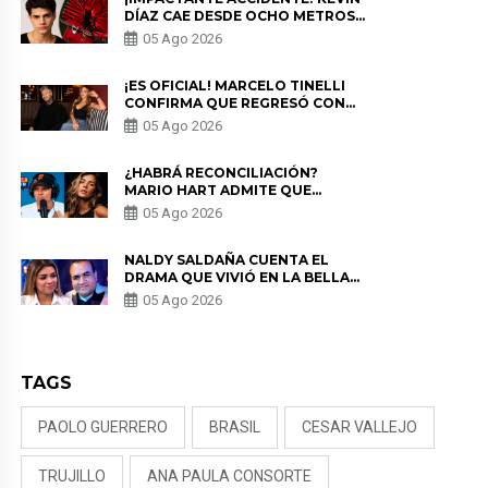
DÍAZ CAE DESDE OCHO METROS
EN “ESTO ES GUERRA” Y GENERA
05 Ago 2026
PREOCUPACIÓN
¡ES OFICIAL! MARCELO TINELLI
CONFIRMA QUE REGRESÓ CON
MILETT FIGUEROA: “EL AMOR
05 Ago 2026
PUDO MÁS”
¿HABRÁ RECONCILIACIÓN?
MARIO HART ADMITE QUE
PODRÍA VOLVER CON KORINA
05 Ago 2026
RIVADENEIRA: “NO LE CERRARÍA
LAS PUERTAS”
NALDY SALDAÑA CUENTA EL
DRAMA QUE VIVIÓ EN LA BELLA
LUZ TRAS DENUNCIA AL
05 Ago 2026
DIRECTOR MUSICAL: “NO ME
PARECE JUSTO”
TAGS
PAOLO GUERRERO
BRASIL
CESAR VALLEJO
TRUJILLO
ANA PAULA CONSORTE