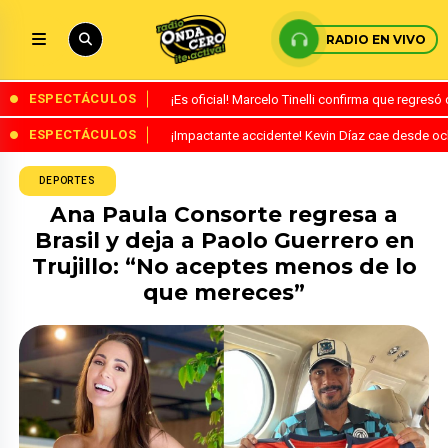
RADIO EN VIVO
ESPECTÁCULOS
¡Es oficial! Marcelo Tinelli confirma que regres
ESPECTÁCULOS
¡Impactante accidente! Kevin Díaz cae desde o
DEPORTES
Ana Paula Consorte regresa a
Brasil y deja a Paolo Guerrero en
Trujillo: “No aceptes menos de lo
que mereces”