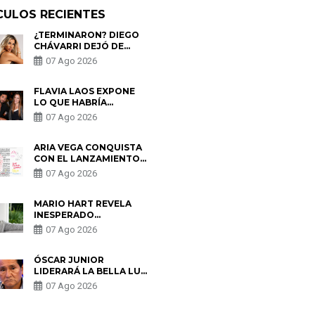
CULOS RECIENTES
¿TERMINARON? DIEGO
CHÁVARRI DEJÓ DE
SEGUIR A GABRIELA
07 Ago 2026
HERRERA Y ANUNCIA SU
SALIDA DE PÓDCAST
FLAVIA LAOS EXPONE
LO QUE HABRÍA
BUSCADO PABLO
07 Ago 2026
HEREDIA CON ALE
FULLER: “UNA DE LAS
PARTES QUERÍA EL
ARIA VEGA CONQUISTA
REMEMBER”
CON EL LANZAMIENTO
DE “TOTOTO (+4)”
07 Ago 2026
MARIO HART REVELA
INESPERADO
PROBLEMA DE SALUD
07 Ago 2026
ANTES DE SEPARARSE
DE KORINA: “ME
ENCONTRARON UN
ÓSCAR JUNIOR
TUMOR”
LIDERARÁ LA BELLA LUZ
TRAS SALIDA DE SU
07 Ago 2026
PADRE POR POLÉMICA
CON NALDY SALDAÑA