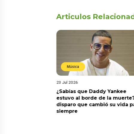
Articulos Relaciona
Música
23 Jul 2026
ia su nuevo álbum
¿Sabías que Daddy Yankee
nto de sentir
estuvo al borde de la muerte?
 la fecha de
disparo que cambió su vida p
siempre