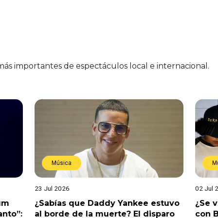
 más importantes de espectáculos local e internacional.
Música
M
23 Jul 2026
02 Jul 
bum
¿Sabías que Daddy Yankee estuvo
¿Se 
anto”:
al borde de la muerte? El disparo
con B