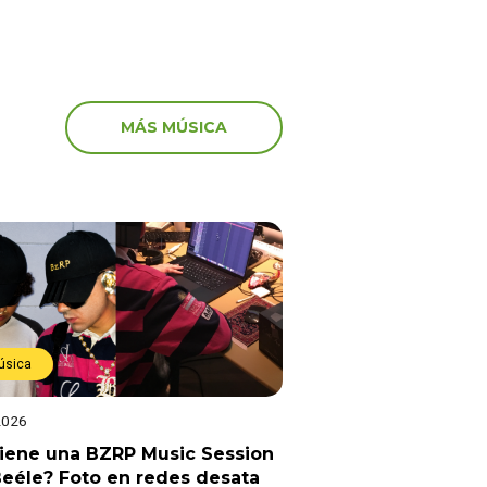
MÁS MÚSICA
úsica
2026
viene una BZRP Music Session
eéle? Foto en redes desata