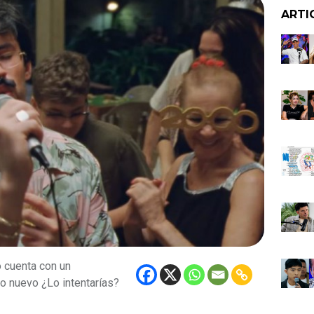
ARTI
o cuenta con un
ño nuevo ¿Lo intentarías?