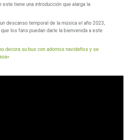
ue este tiene una introducción que alarga la
un descanso temporal de la música el año 2023,
 que los fans puedan darle la bienvenida a este
o decora su bus con adornos navideños y se
casa»