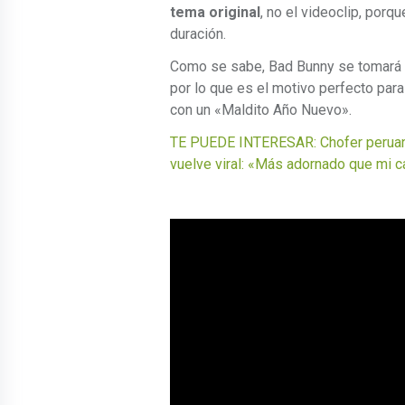
tema original
, no el videoclip, porq
duración.
Como se sabe, Bad Bunny se tomará 
por lo que es el motivo perfecto para
con un «Maldito Año Nuevo».
TE PUEDE INTERESAR: Chofer peruan
vuelve viral: «Más adornado que mi 