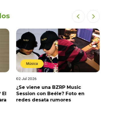
dos
Música
Estren
02 Jul 2026
19 Jun 202
¿Se viene una BZRP Music
Renzo Wi
 El
Session con Beéle? Foto en
romance
ara
redes desata rumores
“Tic Tac