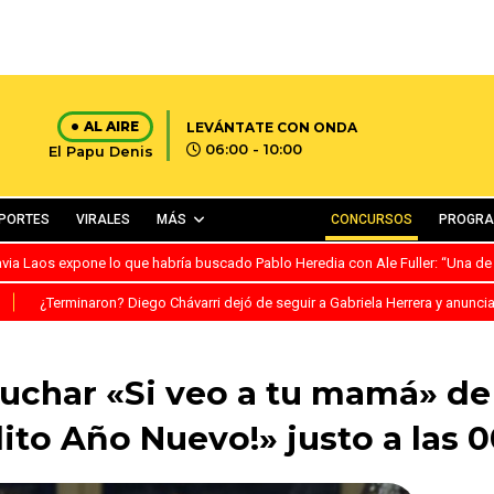
AL AIRE
LEVÁNTATE CON ONDA
06:00 - 10:00
El Papu Denis
PORTES
VIRALES
MÁS
CONCURSOS
PROGR
avia Laos expone lo que habría buscado Pablo Heredia con Ale Fuller: “Una de
S
¿Terminaron? Diego Chávarri dejó de seguir a Gabriela Herrera y anunci
uchar «Si veo a tu mamá» d
ito Año Nuevo!» justo a las 