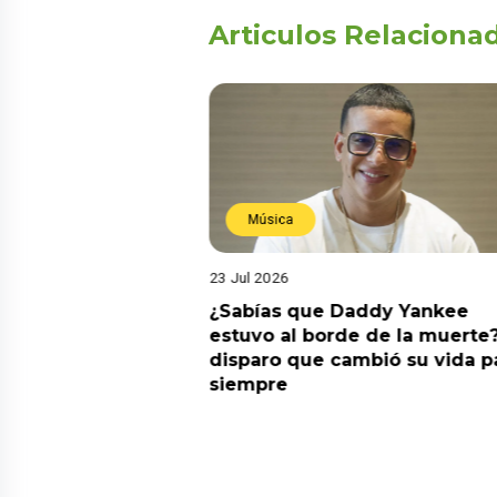
Articulos Relaciona
Música
23 Jul 2026
ia su nuevo álbum
¿Sabías que Daddy Yankee
nto de sentir
estuvo al borde de la muerte?
 la fecha de
disparo que cambió su vida p
siempre