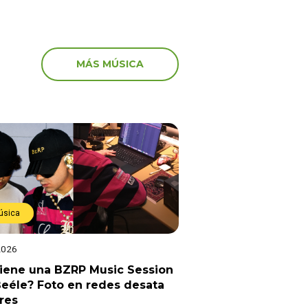
MÁS MÚSICA
úsica
2026
viene una BZRP Music Session
eéle? Foto en redes desata
res