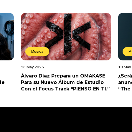
Música
M
26 May 2026
18 May
Álvaro Díaz Prepara un OMAKASE
¿Será
de
Para su Nuevo Álbum de Estudio
anunc
Con el Focus Track “PIENSO EN TI.”
“The 