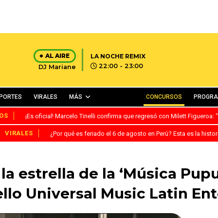
AL AIRE
LA NOCHE REMIX
22:00 - 23:00
DJ Mariane
PORTES
VIRALES
MÁS
CONCURSOS
PROGR
OS
¡Es oficial! Marcelo Tinelli confirma que regresó con Milett Figueroa
VIRALES
¿Por qué es feriado el 6 de agosto en Perú? Esta es la histor
la estrella de la ‘Música Pup
ello Universal Music Latin E