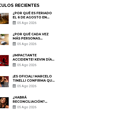
CULOS RECIENTES
¿POR QUÉ ES FERIADO
EL 6 DE AGOSTO EN
PERÚ? ESTA ES LA
05 Ago 2026
HISTORIA
¿POR QUÉ CADA VEZ
MÁS PERSONAS
UTILIZAN UNA VPN
05 Ago 2026
PARA PROTEGER SU
PRIVACIDAD?
¡IMPACTANTE
ACCIDENTE! KEVIN DÍAZ
CAE DESDE OCHO
05 Ago 2026
METROS EN “ESTO ES
GUERRA” Y GENERA
PREOCUPACIÓN
¡ES OFICIAL! MARCELO
TINELLI CONFIRMA QUE
REGRESÓ CON MILETT
05 Ago 2026
FIGUEROA: “EL AMOR
PUDO MÁS”
¿HABRÁ
RECONCILIACIÓN?
MARIO HART ADMITE
05 Ago 2026
QUE PODRÍA VOLVER
CON KORINA