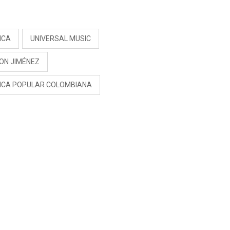
RIVADENEIRA: “NO LE
CERRARÍA LAS
S
PUERTAS”
ICA
UNIVERSAL MUSIC
SON JIMÉNEZ
ICA POPULAR COLOMBIANA