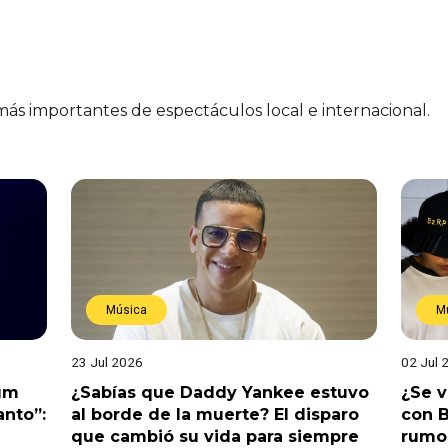
 más importantes de espectáculos local e internacional.
Música
M
23 Jul 2026
02 Jul 
bum
¿Sabías que Daddy Yankee estuvo
¿Se 
anto”:
al borde de la muerte? El disparo
con B
que cambió su vida para siempre
rumo