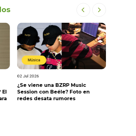
dos
Música
Estren
02 Jul 2026
19 Jun 202
¿Se viene una BZRP Music
Renzo Wi
 El
Session con Beéle? Foto en
romance
ara
redes desata rumores
“Tic Tac