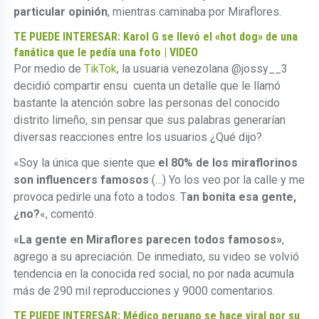
particular opinión
, mientras caminaba por Miraflores.
TE PUEDE INTERESAR: Karol G se llevó el «hot dog» de una
fanática que le pedía una foto | VIDEO
Por medio de
TikTok
, la usuaria venezolana @jossy__3
decidió compartir ensu cuenta un detalle que le llamó
bastante la atención sobre las personas del conocido
distrito limeño, sin pensar que sus palabras generarían
diversas reacciones entre los usuarios ¿Qué dijo?
«Soy la única que siente que
el 80% de los miraflorinos
son influencers famosos
(…) Yo los veo por la calle y me
provoca pedirle una foto a todos. T
an bonita esa gente,
¿no?
«, comentó.
«La gente en Miraflores parecen todos famosos»
,
agrego a su apreciación. De inmediato, su video se volvió
tendencia en la conocida red social, no por nada acumula
más de 290 mil reproducciones y 9000 comentarios.
TE PUEDE INTERESAR: Médico peruano se hace viral por su