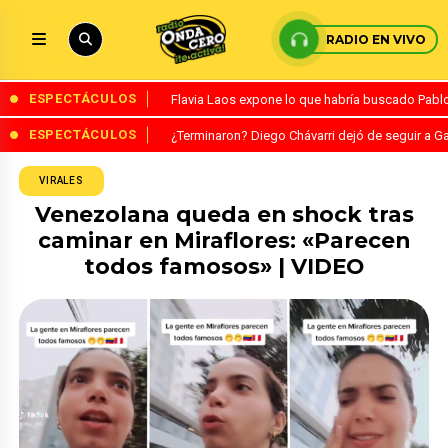
RADIO EN VIVO
ESPECTÁCULOS
Flavia Laos expone lo que habría buscado Pablo 
ESPECTÁCULOS
¿Terminaron? Diego Chávarri dejó de seguir a Ga
VIRALES
Venezolana queda en shock tras
caminar en Miraflores: «Parecen
todos famosos» | VIDEO