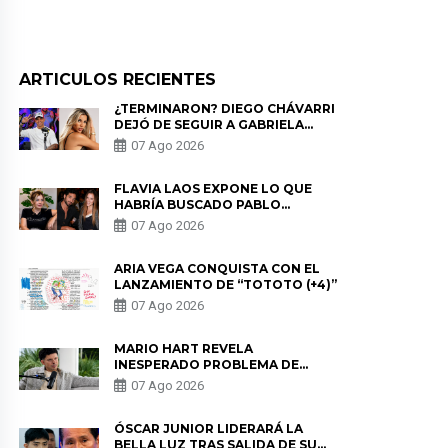
ARTICULOS RECIENTES
¿TERMINARON? DIEGO CHÁVARRI
DEJÓ DE SEGUIR A GABRIELA
HERRERA Y ANUNCIA SU SALIDA
07 Ago 2026
DE PÓDCAST
FLAVIA LAOS EXPONE LO QUE
HABRÍA BUSCADO PABLO
HEREDIA CON ALE FULLER: “UNA
07 Ago 2026
DE LAS PARTES QUERÍA EL
REMEMBER”
ARIA VEGA CONQUISTA CON EL
LANZAMIENTO DE “TOTOTO (+4)”
07 Ago 2026
MARIO HART REVELA
INESPERADO PROBLEMA DE
SALUD ANTES DE SEPARARSE DE
07 Ago 2026
KORINA: “ME ENCONTRARON UN
TUMOR”
ÓSCAR JUNIOR LIDERARÁ LA
BELLA LUZ TRAS SALIDA DE SU