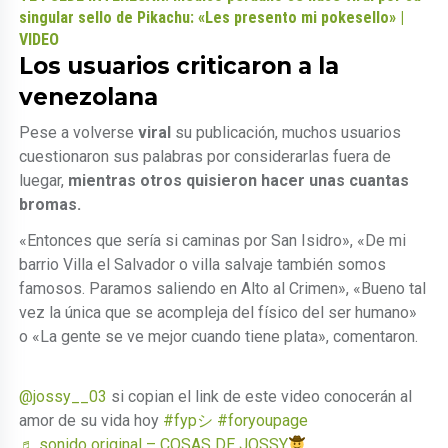
singular sello de Pikachu: «Les presento mi pokesello» |
VIDEO
Los usuarios criticaron a la
venezolana
Pese a volverse
viral
su publicación, muchos usuarios
cuestionaron sus palabras por considerarlas fuera de
luegar,
mientras otros quisieron hacer unas cuantas
bromas.
«Entonces que sería si caminas por San Isidro», «De mi
barrio Villa el Salvador o villa salvaje también somos
famosos. Paramos saliendo en Alto al Crimen», «Bueno tal
vez la única que se acompleja del físico del ser humano»
o «La gente se ve mejor cuando tiene plata», comentaron.
@jossy__03
si copian el link de este video conocerán al
amor de su vida hoy
#fypシ
#foryoupage
♬ sonido original – COSAS DE JOSSY