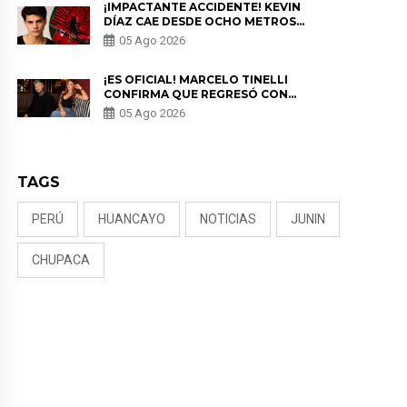
¡IMPACTANTE ACCIDENTE! KEVIN
DÍAZ CAE DESDE OCHO METROS
EN “ESTO ES GUERRA” Y GENERA
05 Ago 2026
PREOCUPACIÓN
¡ES OFICIAL! MARCELO TINELLI
CONFIRMA QUE REGRESÓ CON
MILETT FIGUEROA: “EL AMOR
05 Ago 2026
PUDO MÁS”
TAGS
PERÚ
HUANCAYO
NOTICIAS
JUNIN
CHUPACA