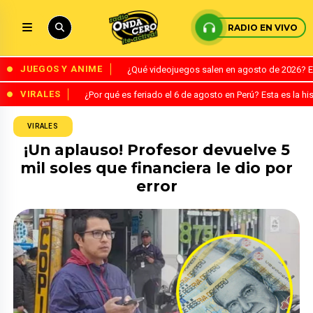
RADIO EN VIVO
JUEGOS Y ANIME
¿Qué videojuegos salen en agosto de 2026? 
VIRALES
¿Por qué es feriado el 6 de agosto en Perú? Esta es la his
VIRALES
¡Un aplauso! Profesor devuelve 5
mil soles que financiera le dio por
error