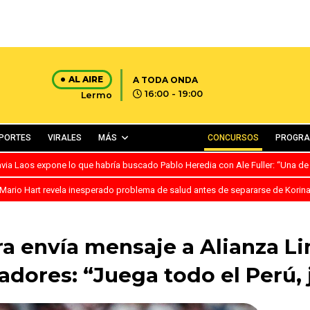
AL AIRE
A TODA ONDA
16:00 - 19:00
Lermo
PORTES
VIRALES
MÁS
CONCURSOS
PROGR
avia Laos expone lo que habría buscado Pablo Heredia con Ale Fuller: “Una de
Mario Hart revela inesperado problema de salud antes de separarse de Korin
ra envía mensaje a Alianza Li
adores: “Juega todo el Perú