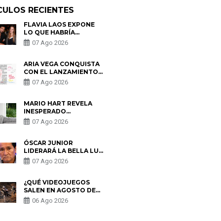
CULOS RECIENTES
FLAVIA LAOS EXPONE
LO QUE HABRÍA
BUSCADO PABLO
07 Ago 2026
HEREDIA CON ALE
FULLER: “UNA DE LAS
PARTES QUERÍA EL
ARIA VEGA CONQUISTA
REMEMBER”
CON EL LANZAMIENTO
DE “TOTOTO (+4)”
07 Ago 2026
MARIO HART REVELA
INESPERADO
PROBLEMA DE SALUD
07 Ago 2026
ANTES DE SEPARARSE
DE KORINA: “ME
ENCONTRARON UN
ÓSCAR JUNIOR
TUMOR”
LIDERARÁ LA BELLA LUZ
TRAS SALIDA DE SU
07 Ago 2026
PADRE POR POLÉMICA
CON NALDY SALDAÑA
¿QUÉ VIDEOJUEGOS
SALEN EN AGOSTO DE
2026? ESTOS SON LOS
06 Ago 2026
ESTRENOS MÁS
ESPERADOS