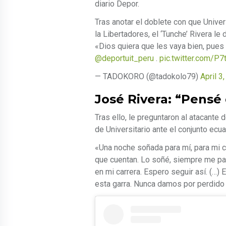
diario Depor.
Tras anotar el doblete con que Unive
la Libertadores, el ‘Tunche’ Rivera l
«Dios quiera que les vaya bien, pues n
@deportuit_peru
.
pic.twitter.com/P
— TADOKORO (@tadokolo79)
April 3
José Rivera: “Pensé
Tras ello, le preguntaron al atacante 
de Universitario ante el conjunto ecua
«Una noche soñada para mí, para mi ca
que cuentan. Lo soñé, siempre me pas
en mi carrera. Espero seguir así. (…) 
esta garra. Nunca damos por perdido