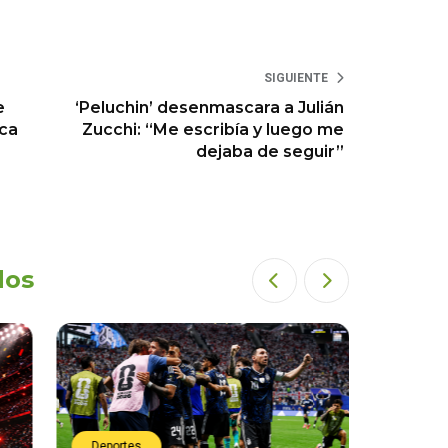
SIGUIENTE
e
‘Peluchin’ desenmascara a Julián
nca
Zucchi: “Me escribía y luego me
dejaba de seguir”
dos
Deportes
Deport