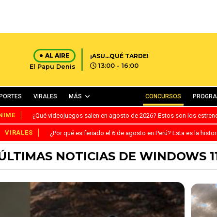
AL AIRE
¡ASU...QUÉ TARDE!
13:00 - 16:00
El Papu Denis
PORTES
VIRALES
MÁS
CONCURSOS
PROGR
NIME
¿Qué videojuegos salen en agosto de 2026? Estos son los estre
VIRALES
¿Por qué es feriado el 6 de agosto en Perú? Esta es la histor
ÚLTIMAS NOTICIAS DE WINDOWS 1