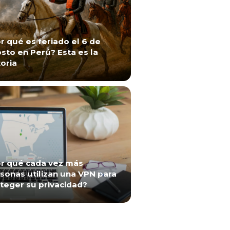
r qué es feriado el 6 de
sto en Perú? Esta es la
toria
r qué cada vez más
sonas utilizan una VPN para
teger su privacidad?