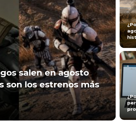
¿Po
ago
his
gos salen en agosto
s son los estrenos más
¿Po
per
pro