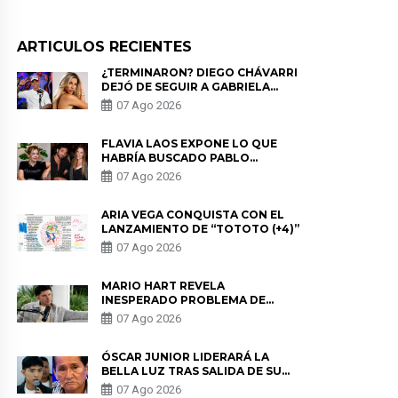
ARTICULOS RECIENTES
¿TERMINARON? DIEGO CHÁVARRI
DEJÓ DE SEGUIR A GABRIELA
HERRERA Y ANUNCIA SU SALIDA
07 Ago 2026
DE PÓDCAST
FLAVIA LAOS EXPONE LO QUE
HABRÍA BUSCADO PABLO
HEREDIA CON ALE FULLER: “UNA
07 Ago 2026
DE LAS PARTES QUERÍA EL
REMEMBER”
ARIA VEGA CONQUISTA CON EL
LANZAMIENTO DE “TOTOTO (+4)”
07 Ago 2026
MARIO HART REVELA
INESPERADO PROBLEMA DE
SALUD ANTES DE SEPARARSE DE
07 Ago 2026
KORINA: “ME ENCONTRARON UN
TUMOR”
ÓSCAR JUNIOR LIDERARÁ LA
BELLA LUZ TRAS SALIDA DE SU
PADRE POR POLÉMICA CON
07 Ago 2026