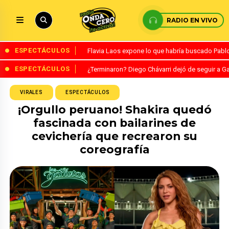
RADIO EN VIVO
ESPECTÁCULOS
Flavia Laos expone lo que habría buscado Pablo 
ESPECTÁCULOS
¿Terminaron? Diego Chávarri dejó de seguir a Ga
VIRALES
ESPECTÁCULOS
¡Orgullo peruano! Shakira quedó
fascinada con bailarines de
cevichería que recrearon su
coreografía