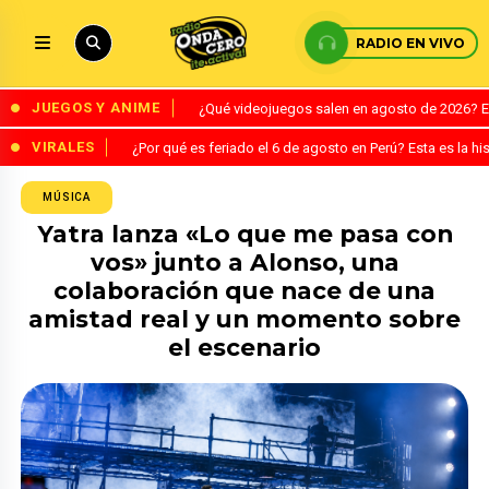
RADIO EN VIVO
JUEGOS Y ANIME
¿Qué videojuegos salen en agosto de 2026? 
VIRALES
¿Por qué es feriado el 6 de agosto en Perú? Esta es la his
MÚSICA
Yatra lanza «Lo que me pasa con
vos» junto a Alonso, una
colaboración que nace de una
amistad real y un momento sobre
el escenario