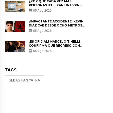
¿POR QUÉ CADA VEZ MÁS
PERSONAS UTILIZAN UNA VPN
PARA PROTEGER SU
05 Ago 2026
PRIVACIDAD?
¡IMPACTANTE ACCIDENTE! KEVIN
DÍAZ CAE DESDE OCHO METROS
EN “ESTO ES GUERRA” Y GENERA
05 Ago 2026
PREOCUPACIÓN
¡ES OFICIAL! MARCELO TINELLI
CONFIRMA QUE REGRESÓ CON
MILETT FIGUEROA: “EL AMOR
05 Ago 2026
PUDO MÁS”
TAGS
SEBASTIAN YATRA