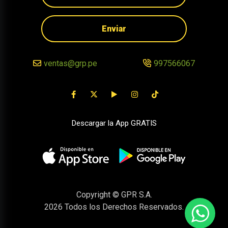
Enviar
ventas@grp.pe
997566067
Descargar la App GRATIS
Copyright © GPR S.A.
2026
Todos los Derechos Reservados.