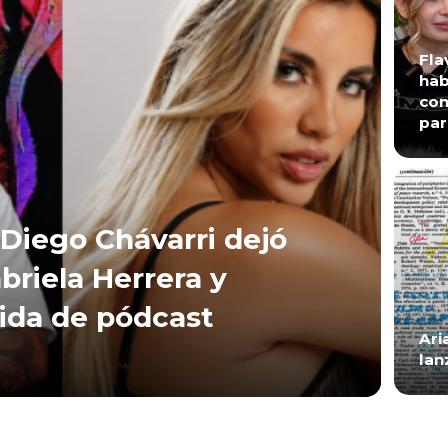
Fla
hab
con
par
Diego Chávarri dejó
briela Herrera y
lida de pódcast
Ari
lan