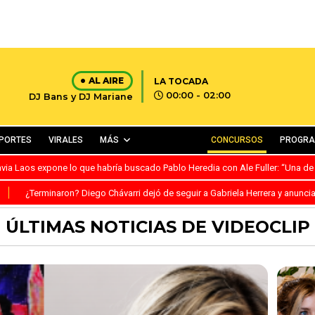
AL AIRE
LA TOCADA
00:00 - 02:00
DJ Bans y DJ Mariane
PORTES
VIRALES
MÁS
CONCURSOS
PROGR
avia Laos expone lo que habría buscado Pablo Heredia con Ale Fuller: “Una de
S
¿Terminaron? Diego Chávarri dejó de seguir a Gabriela Herrera y anunci
ÚLTIMAS NOTICIAS DE VIDEOCLIP