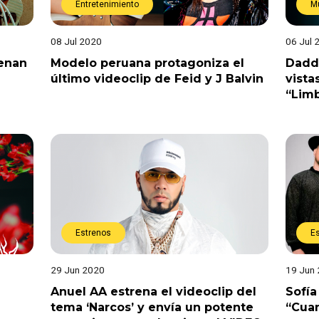
Entretenimiento
M
08 Jul 2020
06 Jul 
renan
Modelo peruana protagoniza el
Daddy
último videoclip de Feid y J Balvin
vist
“Lim
Estrenos
E
29 Jun 2020
19 Jun
Anuel AA estrena el videoclip del
Sofía
tema ‘Narcos’ y envía un potente
“Cuan