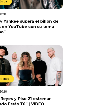
úsica
2020
 Yankee supera el billón de
as en YouTube con su tema
bo”
strenos
 2020
 Reyes y Piso 21 estrenan
do Estás Tú” | VIDEO