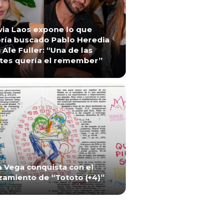
via Laos expone lo que
ría buscado Pablo Heredia
 Ale Fuller: “Una de las
tes quería el remember”
a Vega conquista con el
zamiento de “Tototo (+4)”