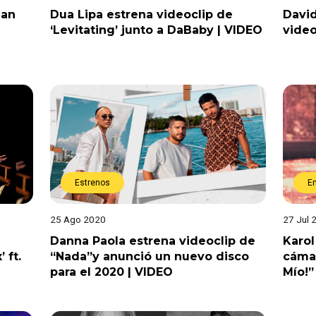
nan
Dua Lipa estrena videoclip de
David
‘Levitating’ junto a DaBaby | VIDEO
video
Estrenos
E
25 Ago 2020
27 Jul 
Danna Paola estrena videoclip de
Karol
 ft.
“Nada”y anunció un nuevo disco
cámar
para el 2020 | VIDEO
Mío!”