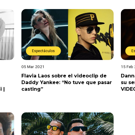
Espectáculos
E
05 Mar 2021
15 Feb
Flavia Laos sobre el videoclip de
Danna
Daddy Yankee: “No tuve que pasar
su se
 |
casting”
VIDE